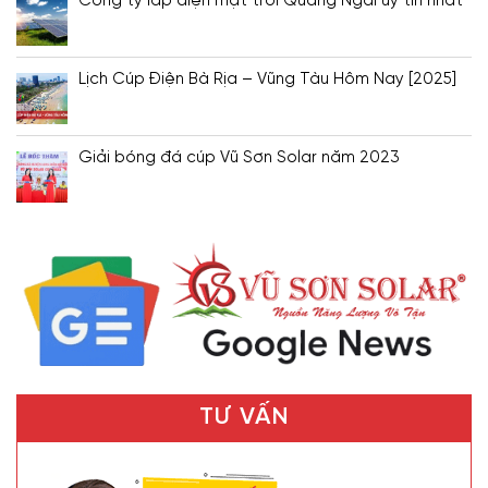
Công ty lắp điện mặt trời Quảng Ngãi uy tín nhất
Lịch Cúp Điện Bà Rịa – Vũng Tàu Hôm Nay [2025]
Giải bóng đá cúp Vũ Sơn Solar năm 2023
TƯ VẤN