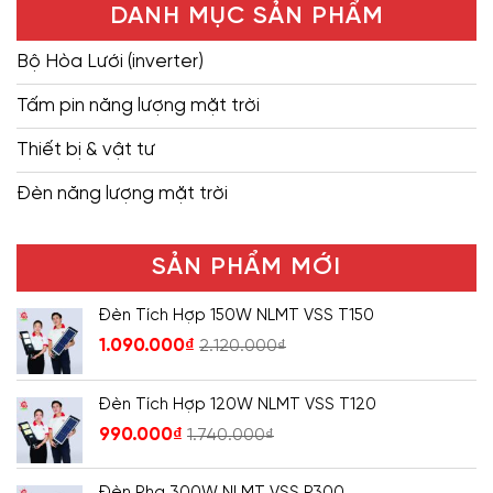
DANH MỤC SẢN PHẨM
Bộ Hòa Lưới (inverter)
Tấm pin năng lượng mặt trời
Thiết bị & vật tư
Đèn năng lượng mặt trời
SẢN PHẨM MỚI
Đèn Tích Hợp 150W NLMT VSS T150
1.090.000
₫
2.120.000
₫
Đèn Tích Hợp 120W NLMT VSS T120
990.000
₫
1.740.000
₫
Đèn Pha 300W NLMT VSS P300