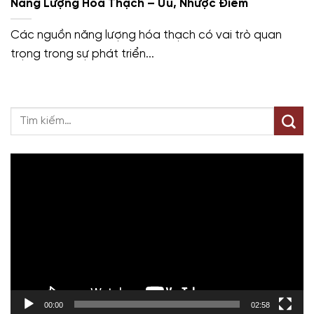
Năng Lượng Hóa Thạch – Ưu, Nhược Điểm
Các nguồn năng lượng hóa thạch có vai trò quan
trọng trong sự phát triển...
Trình
chơi
Video
00:00
02:58