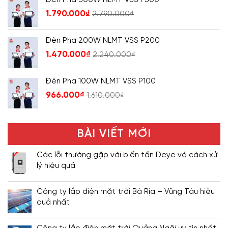
1.790.000
₫
2.790.000
₫
Đèn Pha 200W NLMT VSS P200
1.470.000
₫
2.240.000
₫
Đèn Pha 100W NLMT VSS P100
966.000
₫
1.610.000
₫
BÀI VIẾT MỚI
Các lỗi thường gặp với biến tần Deye và cách xử
lý hiệu quả
Công ty lắp điện mặt trời Bà Rịa – Vũng Tàu hiệu
quả nhất