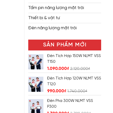
Tấm pin năng lượng mặt trời
Thiết bị & vật tư
Đèn năng lượng mặt trời
SẢN PHẨM MỚI
Đèn Tích Hợp 150W NLMT VSS
T150
1.090.000
₫
2.120.000
₫
Đèn Tích Hợp 120W NLMT VSS
T120
990.000
₫
1.740.000
₫
Đèn Pha 300W NLMT VSS
P300