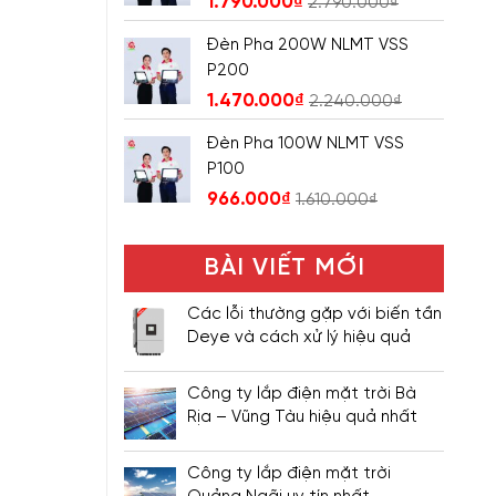
1.790.000
₫
2.790.000
₫
Đèn Pha 200W NLMT VSS
P200
1.470.000
₫
2.240.000
₫
Đèn Pha 100W NLMT VSS
P100
966.000
₫
1.610.000
₫
BÀI VIẾT MỚI
Các lỗi thường gặp với biến tần
Deye và cách xử lý hiệu quả
Công ty lắp điện mặt trời Bà
Rịa – Vũng Tàu hiệu quả nhất
Công ty lắp điện mặt trời