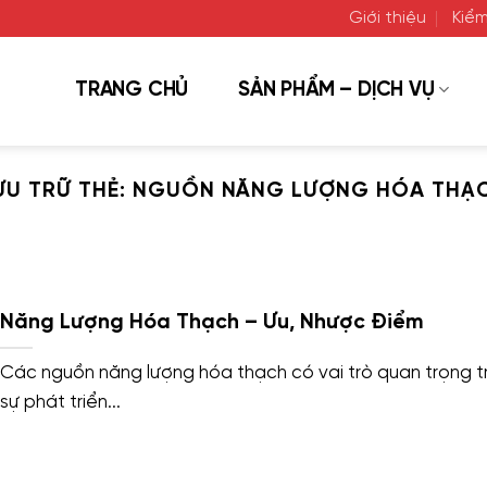
Giới thiệu
Kiểm
TRANG CHỦ
SẢN PHẨM – DỊCH VỤ
ƯU TRỮ THẺ:
NGUỒN NĂNG LƯỢNG HÓA THẠ
Năng Lượng Hóa Thạch – Ưu, Nhược Điểm
Các nguồn năng lượng hóa thạch có vai trò quan trọng t
sự phát triển...