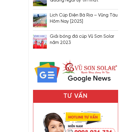
Quảng Ngãi uy tín nhất
Lịch Cúp Điện Bà Rịa – Vũng Tàu
Hôm Nay [2025]
Giải bóng đá cúp Vũ Sơn Solar
năm 2023
TƯ VẤN