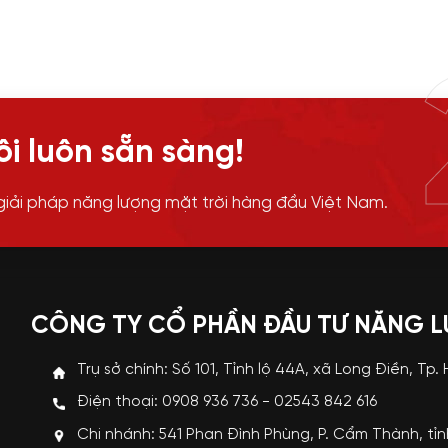
i luôn sẵn sàng!
giải pháp năng lượng mặt trời hàng đầu Việt Nam.
CÔNG TY CỔ PHẦN ĐẦU TƯ NĂNG 
Trụ sở chính: Số 101, Tỉnh lộ 44A, xã Long Điền, Tp.
Điện thoại: 0908 936 736 - 02543 842 616
Chi nhánh: 541 Phan Đình Phùng, P. Cẩm Thành, tỉ