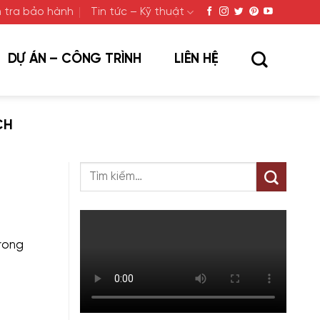
 tra bảo hành
Tin tức – Kỹ thuật
DỰ ÁN – CÔNG TRÌNH
LIÊN HỆ
CH
rong