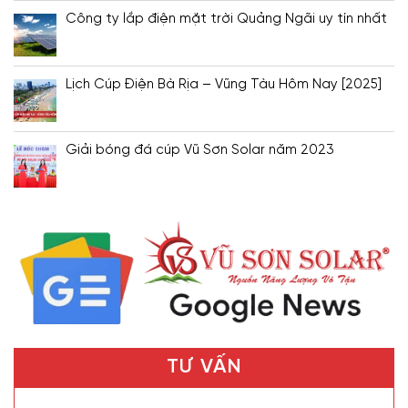
Công ty lắp điện mặt trời Quảng Ngãi uy tín nhất
Lịch Cúp Điện Bà Rịa – Vũng Tàu Hôm Nay [2025]
Giải bóng đá cúp Vũ Sơn Solar năm 2023
TƯ VẤN