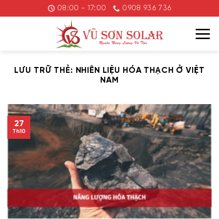
Chuyển
08:00 - 17:00
0908 936 736
đến
nội
dung
LƯU TRỮ THẺ:
NHIÊN LIỆU HÓA THẠCH Ở VIỆT
NAM
27
Th10