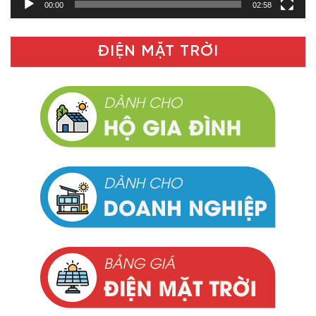
00:00
02:58
ĐIỆN MẶT TRỜI