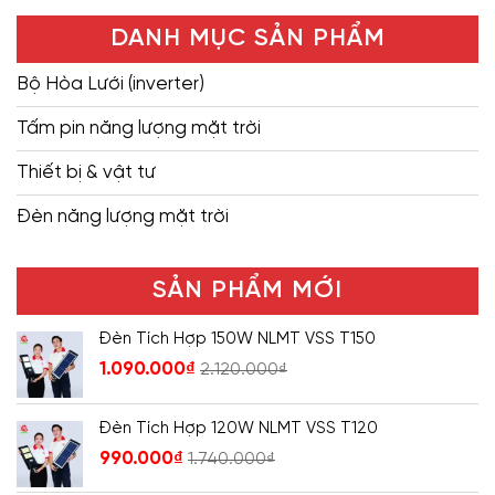
DANH MỤC SẢN PHẨM
Bộ Hòa Lưới (inverter)
Tấm pin năng lượng mặt trời
Thiết bị & vật tư
Đèn năng lượng mặt trời
SẢN PHẨM MỚI
Đèn Tích Hợp 150W NLMT VSS T150
1.090.000
₫
2.120.000
₫
Đèn Tích Hợp 120W NLMT VSS T120
990.000
₫
1.740.000
₫