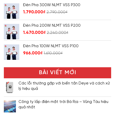
Đèn Pha 300W NLMT VSS P300
1.790.000
₫
2.790.000
₫
Đèn Pha 200W NLMT VSS P200
1.470.000
₫
2.240.000
₫
Đèn Pha 100W NLMT VSS P100
966.000
₫
1.610.000
₫
BÀI VIẾT MỚI
Các lỗi thường gặp với biến tần Deye và cách xử
lý hiệu quả
Công ty lắp điện mặt trời Bà Rịa – Vũng Tàu hiệu
quả nhất