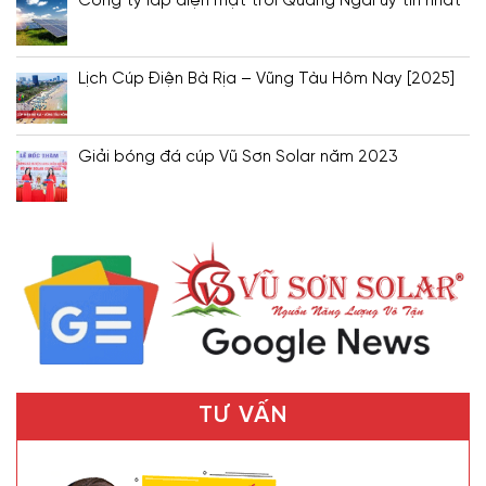
Công ty lắp điện mặt trời Quảng Ngãi uy tín nhất
Lịch Cúp Điện Bà Rịa – Vũng Tàu Hôm Nay [2025]
Giải bóng đá cúp Vũ Sơn Solar năm 2023
TƯ VẤN