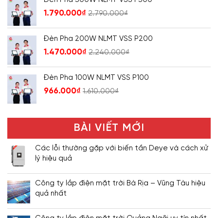
1.790.000
₫
2.790.000
₫
Đèn Pha 200W NLMT VSS P200
1.470.000
₫
2.240.000
₫
Đèn Pha 100W NLMT VSS P100
966.000
₫
1.610.000
₫
BÀI VIẾT MỚI
Các lỗi thường gặp với biến tần Deye và cách xử
lý hiệu quả
Công ty lắp điện mặt trời Bà Rịa – Vũng Tàu hiệu
quả nhất