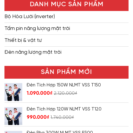
DANH MỤC SẢN PHẨM
Bộ Hòa Lưới (inverter)
Tấm pin năng lượng mặt trời
Thiết bị & vật tư
Đèn năng lượng mặt trời
SẢN PHẨM MỚI
Đèn Tích Hợp 150W NLMT VSS T150
1.090.000
₫
2.120.000
₫
Đèn Tích Hợp 120W NLMT VSS T120
990.000
₫
1.740.000
₫
Đèn Pha 300W NLMT VSS P300