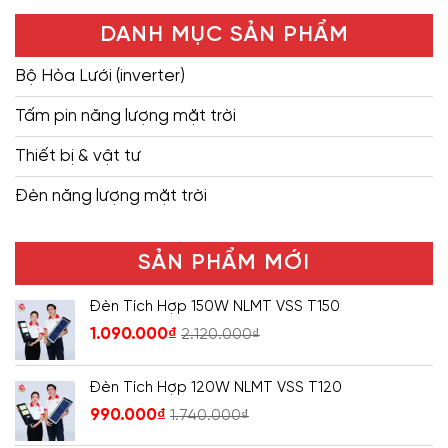
DANH MỤC SẢN PHẨM
Bộ Hòa Lưới (inverter)
Tấm pin năng lượng mặt trời
Thiết bị & vật tư
Đèn năng lượng mặt trời
SẢN PHẨM MỚI
Đèn Tích Hợp 150W NLMT VSS T150
1.090.000
₫
2.120.000
₫
Đèn Tích Hợp 120W NLMT VSS T120
990.000
₫
1.740.000
₫