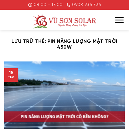
Chuyển
08:00 - 17:00
0908 936 736
đến
nội
dung
LƯU TRỮ THẺ:
PIN NĂNG LƯỢNG MẶT TRỜI
450W
15
Th8