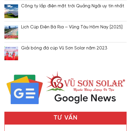
Công ty lắp điện mặt trời Quảng Ngãi uy tín nhất
Lịch Cúp Điện Bà Rịa – Vũng Tàu Hôm Nay [2025]
Giải bóng đá cúp Vũ Sơn Solar năm 2023
TƯ VẤN