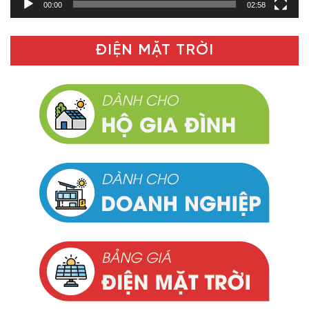
00:00
02:58
ĐIỆN MẶT TRỜI