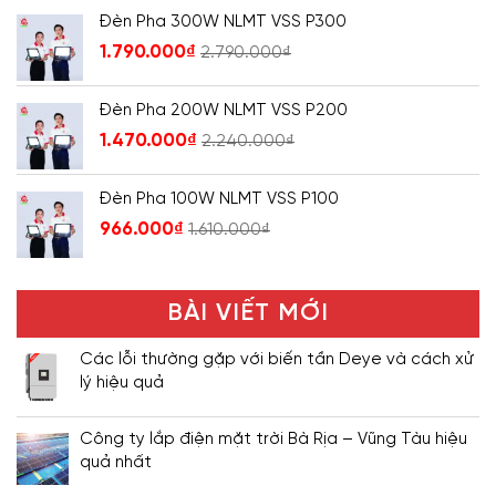
Đèn Pha 300W NLMT VSS P300
1.790.000
₫
2.790.000
₫
Đèn Pha 200W NLMT VSS P200
1.470.000
₫
2.240.000
₫
Đèn Pha 100W NLMT VSS P100
966.000
₫
1.610.000
₫
BÀI VIẾT MỚI
Các lỗi thường gặp với biến tần Deye và cách xử
lý hiệu quả
Công ty lắp điện mặt trời Bà Rịa – Vũng Tàu hiệu
quả nhất