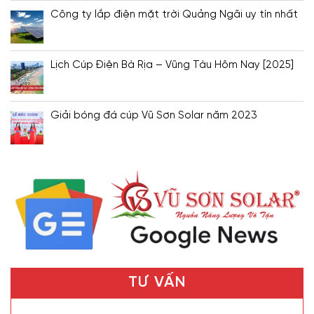
Công ty lắp điện mặt trời Quảng Ngãi uy tín nhất
Lịch Cúp Điện Bà Rịa – Vũng Tàu Hôm Nay [2025]
Giải bóng đá cúp Vũ Sơn Solar năm 2023
TƯ VẤN