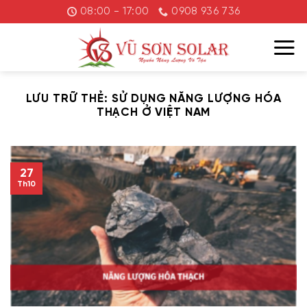
Chuyển
08:00 - 17:00
0908 936 736
đến
nội
dung
LƯU TRỮ THẺ:
SỬ DỤNG NĂNG LƯỢNG HÓA
THẠCH Ở VIỆT NAM
27
Th10