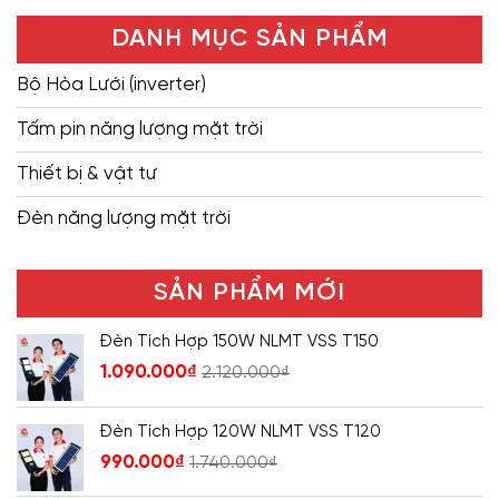
DANH MỤC SẢN PHẨM
Bộ Hòa Lưới (inverter)
Tấm pin năng lượng mặt trời
Thiết bị & vật tư
Đèn năng lượng mặt trời
SẢN PHẨM MỚI
Đèn Tích Hợp 150W NLMT VSS T150
1.090.000
₫
2.120.000
₫
Đèn Tích Hợp 120W NLMT VSS T120
990.000
₫
1.740.000
₫