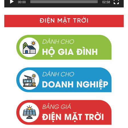
00:00
02:58
ĐIỆN MẶT TRỜI