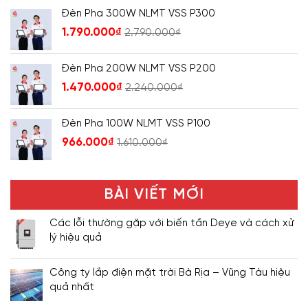
Đèn Pha 300W NLMT VSS P300
1.790.000
₫
2.790.000
₫
Đèn Pha 200W NLMT VSS P200
1.470.000
₫
2.240.000
₫
Đèn Pha 100W NLMT VSS P100
966.000
₫
1.610.000
₫
BÀI VIẾT MỚI
Các lỗi thường gặp với biến tần Deye và cách xử
lý hiệu quả
Công ty lắp điện mặt trời Bà Rịa – Vũng Tàu hiệu
quả nhất