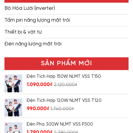
Bộ Hòa Lưới (inverter)
Tấm pin năng lượng mặt trời
Thiết bị & vật tư
Đèn năng lượng mặt trời
SẢN PHẨM MỚI
Đèn Tích Hợp 150W NLMT VSS T150
1.090.000
₫
2.120.000
₫
Đèn Tích Hợp 120W NLMT VSS T120
990.000
₫
1.740.000
₫
Đèn Pha 300W NLMT VSS P300
1.790.000
₫
2.790.000
₫