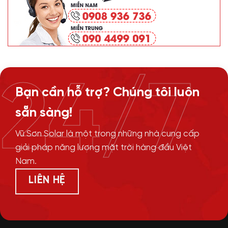
24/7
Bạn cần hỗ trợ? Chúng tôi luôn
sẵn sàng!
Vũ Sơn Solar là một trong những nhà cung cấp
giải pháp năng lượng mặt trời hàng đầu Việt
Nam.
LIÊN HỆ