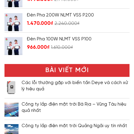
Đèn Pha 200W NLMT VSS P200
1.470.000
₫
2.240.000
₫
Đèn Pha 100W NLMT VSS P100
966.000
₫
1.610.000
₫
BÀI VIẾT MỚI
Các lỗi thường gặp với biến tần Deye và cách xử
lý hiệu quả
Công ty lắp điện mặt trời Bà Rịa – Vũng Tàu hiệu
quả nhất
Công ty lắp điện mặt trời Quảng Ngãi uy tín nhất