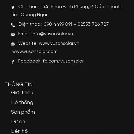
Chi nhánh: 541 Phan Đình Phùng, P. Cẩm Thành,
tỉnh Quảng Ngãi
Điện thoại: 090 4499 091 – 02553 726 727
Email: info@vusonsolar.vn
Website:
www.vusonsolar.vn
www.vusonsolar.com
Facebook:
fb.com/vusonsolar
THÔNG TIN
Giới thiệu
Hệ thống
Sản phẩm
Dự án
Liên hệ