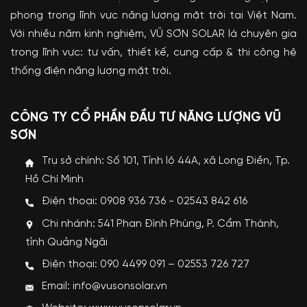
phong trong lĩnh vực năng lượng mặt trời tại Việt Nam.
Với nhiều năm kinh nghiệm, VŨ SƠN SOLAR là chuyên gia
trong lĩnh vực: tư vấn, thiết kế, cung cấp & thi công hệ
thống điện năng lượng mặt trời.
CÔNG TY CỔ PHẦN ĐẦU TƯ NĂNG LƯỢNG VŨ
SƠN
Trụ sở chính: Số 101, Tỉnh lộ 44A, xã Long Điền, Tp.
Hồ Chí Minh
Điện thoại: 0908 936 736 - 02543 842 616
Chi nhánh: 541 Phan Đình Phùng, P. Cẩm Thành,
tỉnh Quảng Ngãi
Điện thoại: 090 4499 091 – 02553 726 727
Email: info@vusonsolar.vn