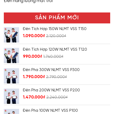
Đèn năng lượng mặt trời
SẢN PHẨM MỚI
Đèn Tích Hợp 150W NLMT VSS T150
1.090.000
₫
2.120.000
₫
Đèn Tích Hợp 120W NLMT VSS T120
990.000
₫
1.740.000
₫
Đèn Pha 300W NLMT VSS P300
1.790.000
₫
2.790.000
₫
Đèn Pha 200W NLMT VSS P200
1.470.000
₫
2.240.000
₫
Đèn Pha 100W NLMT VSS P100