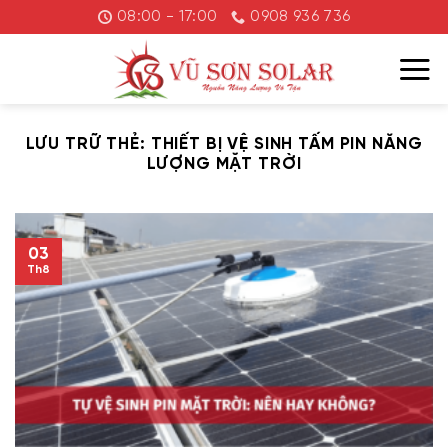
Chuyển
08:00 - 17:00
0908 936 736
đến
nội
dung
LƯU TRỮ THẺ:
THIẾT BỊ VỆ SINH TẤM PIN NĂNG
LƯỢNG MẶT TRỜI
03
Th8