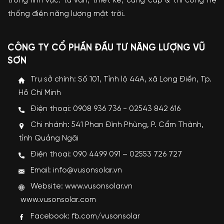
trong lĩnh vực: tư vấn, thiết kế, cung cấp & thi công hệ
thống điện năng lượng mặt trời.
CÔNG TY CỔ PHẦN ĐẦU TƯ NĂNG LƯỢNG VŨ
SƠN
Trụ sở chính: Số 101, Tỉnh lộ 44A, xã Long Điền, Tp.
Hồ Chí Minh
Điện thoại: 0908 936 736 - 02543 842 616
Chi nhánh: 541 Phan Đình Phùng, P. Cẩm Thành,
tỉnh Quảng Ngãi
Điện thoại: 090 4499 091 – 02553 726 727
Email: info@vusonsolar.vn
Website:
www.vusonsolar.vn
www.vusonsolar.com
Facebook:
fb.com/vusonsolar