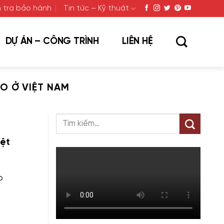
 tra bảo hành
Tin tức – Kỹ thuật
DỰ ÁN – CÔNG TRÌNH
LIÊN HỆ
O Ở VIỆT NAM
ệt
o