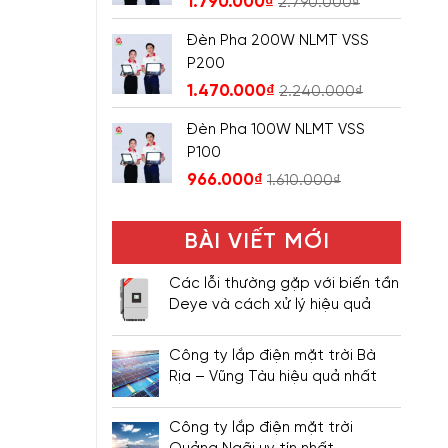
1.790.000
₫
2.790.000
₫
Đèn Pha 200W NLMT VSS
P200
1.470.000
₫
2.240.000
₫
Đèn Pha 100W NLMT VSS
P100
966.000
₫
1.610.000
₫
BÀI VIẾT MỚI
Các lỗi thường gặp với biến tần
Deye và cách xử lý hiệu quả
Công ty lắp điện mặt trời Bà
Rịa – Vũng Tàu hiệu quả nhất
Công ty lắp điện mặt trời