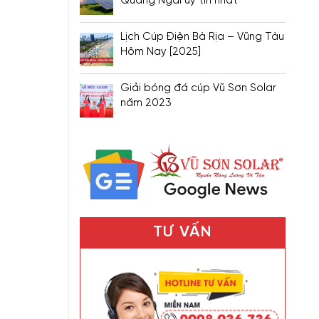
Quảng Ngãi uy tín nhất
Lịch Cúp Điện Bà Rịa – Vũng Tàu
Hôm Nay [2025]
Giải bóng đá cúp Vũ Sơn Solar
năm 2023
TƯ VẤN