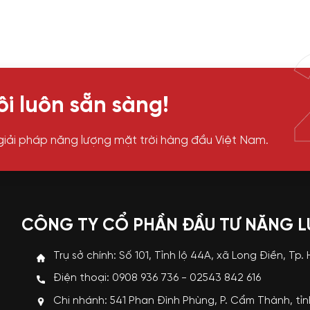
i luôn sẵn sàng!
giải pháp năng lượng mặt trời hàng đầu Việt Nam.
CÔNG TY CỔ PHẦN ĐẦU TƯ NĂNG 
Trụ sở chính: Số 101, Tỉnh lộ 44A, xã Long Điền, Tp.
Điện thoại: 0908 936 736 - 02543 842 616
Chi nhánh: 541 Phan Đình Phùng, P. Cẩm Thành, tỉ