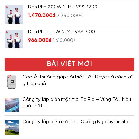
Đèn Pha 200W NLMT VSS P200
1.470.000
₫
2.240.000
₫
Đèn Pha 100W NLMT VSS P100
966.000
₫
1.610.000
₫
BÀI VIẾT MỚI
Các lỗi thường gặp với biến tần Deye và cách xử
lý hiệu quả
Công ty lắp điện mặt trời Bà Rịa – Vũng Tàu hiệu
quả nhất
Công ty lắp điện mặt trời Quảng Ngãi uy tín nhất