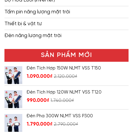
Tấm pin năng lượng mặt trời
Thiết bị & vật tư
Đèn năng lượng mặt trời
SẢN PHẨM MỚI
Đèn Tích Hợp 150W NLMT VSS T150
1.090.000
₫
2.120.000
₫
Đèn Tích Hợp 120W NLMT VSS T120
990.000
₫
1.740.000
₫
Đèn Pha 300W NLMT VSS P300
1.790.000
₫
2.790.000
₫