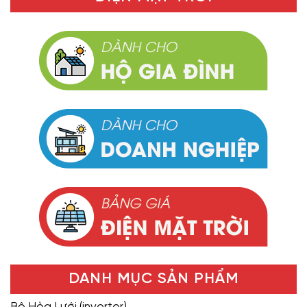
DANH MỤC SẢN PHẨM
Bộ Hòa Lưới (inverter)