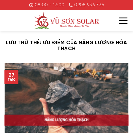
Chuyển
08:00 - 17:00
0908 936 736
đến
nội
dung
LƯU TRỮ THẺ:
ƯU ĐIỂM CỦA NĂNG LƯỢNG HÓA
THẠCH
27
Th10