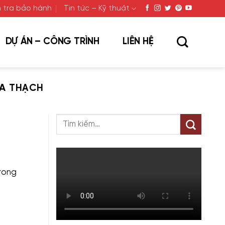
 tra bảo hành
Tin tức – Kỹ thuật
DỰ ÁN – CÔNG TRÌNH
LIÊN HỆ
A THẠCH
rong