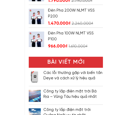
1.790.000
₫
2.790.000
₫
Đèn Pha 200W NLMT VSS
P200
1.470.000
₫
2.240.000
₫
Đèn Pha 100W NLMT VSS
P100
966.000
₫
1.610.000
₫
BÀI VIẾT MỚI
Các lỗi thường gặp với biến tần
Deye và cách xử lý hiệu quả
Công ty lắp điện mặt trời Bà
Rịa – Vũng Tàu hiệu quả nhất
Công ty lắp điện mặt trời