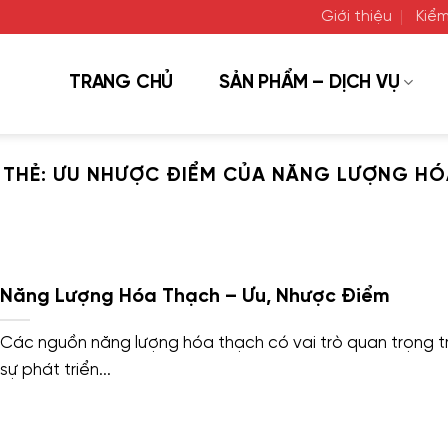
Giới thiệu
Kiểm
TRANG CHỦ
SẢN PHẨM – DỊCH VỤ
 THẺ:
ƯU NHƯỢC ĐIỂM CỦA NĂNG LƯỢNG HÓ
Năng Lượng Hóa Thạch – Ưu, Nhược Điểm
Các nguồn năng lượng hóa thạch có vai trò quan trọng t
sự phát triển...