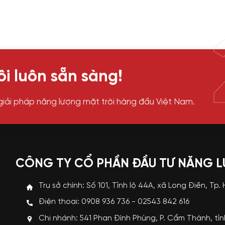
i luôn sẵn sàng!
giải pháp năng lượng mặt trời hàng đầu Việt Nam.
CÔNG TY CỔ PHẦN ĐẦU TƯ NĂNG 
Trụ sở chính: Số 101, Tỉnh lộ 44A, xã Long Điền, Tp.
Điện thoại: 0908 936 736 - 02543 842 616
Chi nhánh: 541 Phan Đình Phùng, P. Cẩm Thành, tỉ