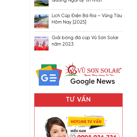
Quảng Ngãi uy tín nhất
Lịch Cúp Điện Bà Rịa – Vũng Tàu
Hôm Nay [2025]
Giải bóng đá cúp Vũ Sơn Solar
năm 2023
TƯ VẤN