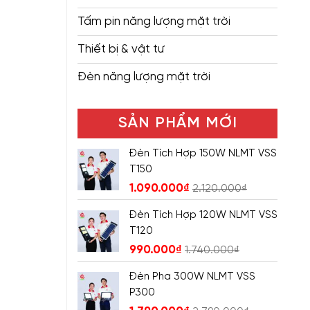
Tấm pin năng lượng mặt trời
Thiết bị & vật tư
Đèn năng lượng mặt trời
SẢN PHẨM MỚI
Đèn Tích Hợp 150W NLMT VSS
T150
1.090.000
₫
2.120.000
₫
Đèn Tích Hợp 120W NLMT VSS
T120
990.000
₫
1.740.000
₫
Đèn Pha 300W NLMT VSS
P300