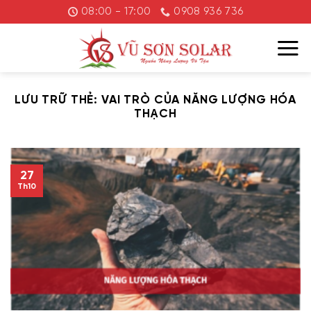
Chuyển
08:00 - 17:00
0908 936 736
đến
nội
dung
LƯU TRỮ THẺ:
VAI TRÒ CỦA NĂNG LƯỢNG HÓA
THẠCH
27
Th10