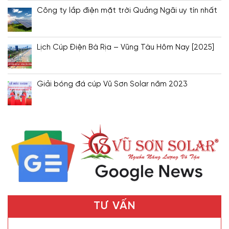
Công ty lắp điện mặt trời Quảng Ngãi uy tín nhất
Lịch Cúp Điện Bà Rịa – Vũng Tàu Hôm Nay [2025]
Giải bóng đá cúp Vũ Sơn Solar năm 2023
TƯ VẤN