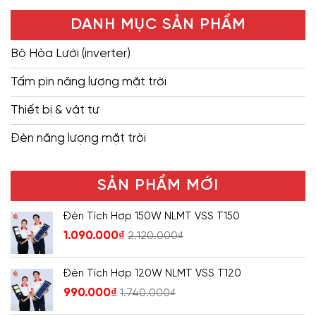
DANH MỤC SẢN PHẨM
Bộ Hòa Lưới (inverter)
Tấm pin năng lượng mặt trời
Thiết bị & vật tư
Đèn năng lượng mặt trời
SẢN PHẨM MỚI
Đèn Tích Hợp 150W NLMT VSS T150
1.090.000
₫
2.120.000
₫
Đèn Tích Hợp 120W NLMT VSS T120
990.000
₫
1.740.000
₫