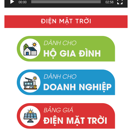
00:00
02:58
ĐIỆN MẶT TRỜI