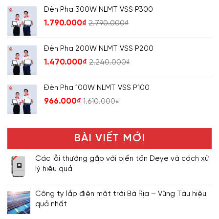
Đèn Pha 300W NLMT VSS P300
1.790.000
₫
2.790.000
₫
Đèn Pha 200W NLMT VSS P200
1.470.000
₫
2.240.000
₫
Đèn Pha 100W NLMT VSS P100
966.000
₫
1.610.000
₫
BÀI VIẾT MỚI
Các lỗi thường gặp với biến tần Deye và cách xử
lý hiệu quả
Công ty lắp điện mặt trời Bà Rịa – Vũng Tàu hiệu
quả nhất