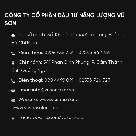
CÔNG TY CỔ PHẦN ĐẦU TƯ NĂNG LƯỢNG VŨ
SƠN
Trụ sở chính: Số 101, Tỉnh lộ 44A, xã Long Điền, Tp.
Hồ Chí Minh
Điện thoại: 0908 936 736 - 02543 842 616
Chi nhánh: 541 Phan Đình Phùng, P. Cẩm Thành,
tỉnh Quảng Ngãi
Điện thoại: 090 4499 091 – 02553 726 727
Email: info@vusonsolar.vn
Website:
www.vusonsolar.vn
www.vusonsolar.com
Facebook:
fb.com/vusonsolar