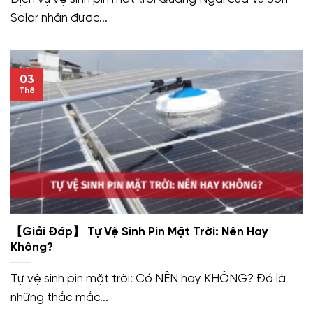
Solar nhận được...
03
Th8
【Giải Đáp】 Tự Vệ Sinh Pin Mặt Trời: Nên Hay
Không?
Tự vệ sinh pin mặt trời: Có NÊN hay KHÔNG? Đó là
những thắc mắc...