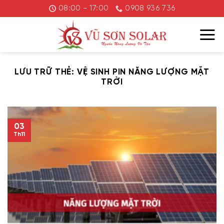
Chuyển
08:00 - 17:00
0908 936 736
đến
nội
dung
LƯU TRỮ THẺ:
VỆ SINH PIN NĂNG LƯỢNG MẶT
TRỜI
03
Th11