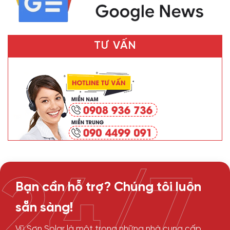
TƯ VẤN
24/7
Bạn cần hỗ trợ? Chúng tôi luôn
sẵn sàng!
Vũ Sơn Solar là một trong những nhà cung cấp