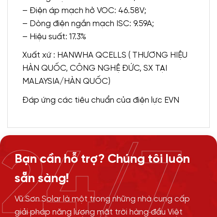
– Điện áp mạch hở VOC: 46.58V;
– Dòng điện ngắn mạch ISC: 9.59A;
– Hiệu suất: 17.3%
Xuất xứ : HANWHA QCELLS ( THƯƠNG HIỆU
HÀN QUỐC, CÔNG NGHỆ ĐỨC, SX TẠI
MALAYSIA/HÀN QUỐC)
Đáp ứng các tiêu chuẩn của điện lực EVN
24/7
Bạn cần hỗ trợ? Chúng tôi luôn
sẵn sàng!
Vũ Sơn Solar là một trong những nhà cung cấp
giải pháp năng lượng mặt trời hàng đầu Việt