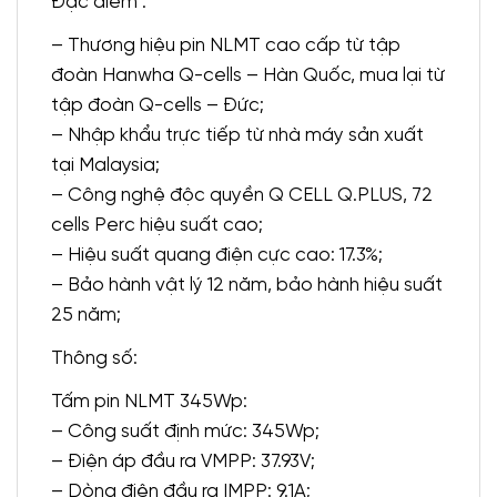
Đặc điểm :
– Thương hiệu pin NLMT cao cấp từ tập
đoàn Hanwha Q-cells – Hàn Quốc, mua lại từ
tập đoàn Q-cells – Đức;
– Nhập khẩu trực tiếp từ nhà máy sản xuất
tại Malaysia;
– Công nghệ độc quyền Q CELL Q.PLUS, 72
cells Perc hiệu suất cao;
– Hiệu suất quang điện cực cao: 17.3%;
– Bảo hành vật lý 12 năm, bảo hành hiệu suất
25 năm;
Thông số:
Tấm pin NLMT 345Wp:
– Công suất định mức: 345Wp;
– Điện áp đầu ra VMPP: 37.93V;
– Dòng điện đầu ra IMPP: 9.1A;