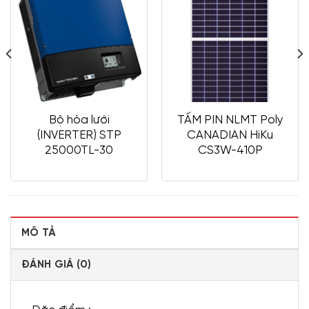
Bộ hòa lưới
TẤM PIN NLMT Poly
(INVERTER) STP
CANADIAN HiKu
25000TL-30
CS3W-410P
MÔ TẢ
ĐÁNH GIÁ (0)