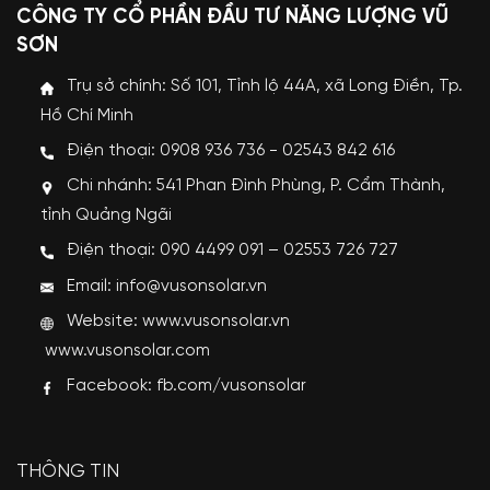
CÔNG TY CỔ PHẦN ĐẦU TƯ NĂNG LƯỢNG VŨ
SƠN
Trụ sở chính: Số 101, Tỉnh lộ 44A, xã Long Điền, Tp.
Hồ Chí Minh
Điện thoại: 0908 936 736 - 02543 842 616
Chi nhánh: 541 Phan Đình Phùng, P. Cẩm Thành,
tỉnh Quảng Ngãi
Điện thoại: 090 4499 091 – 02553 726 727
Email: info@vusonsolar.vn
Website:
www.vusonsolar.vn
www.vusonsolar.com
Facebook:
fb.com/vusonsolar
THÔNG TIN