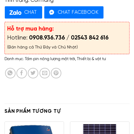
Tình trạng:
Còn hàng
CHAT
CHAT FACEBOOK
Hỗ trợ mua hàng:
Hotline:
0908.936.736
/
02543 842 616
(Bán hàng cả Thứ Bảy và Chủ Nhật)
Danh mục:
Tấm pin năng lượng mặt trời
,
Thiết bị & vật tư
SẢN PHẨM TƯƠNG TỰ