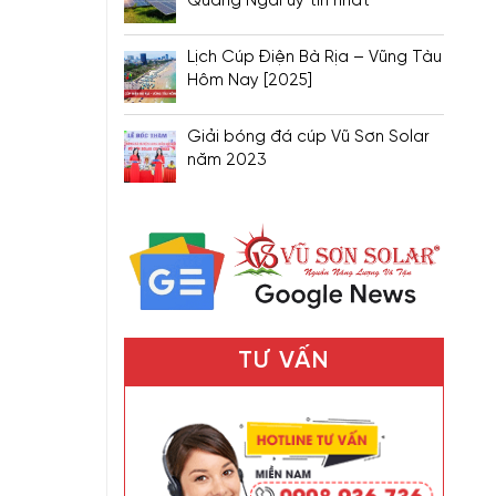
Quảng Ngãi uy tín nhất
Lịch Cúp Điện Bà Rịa – Vũng Tàu
Hôm Nay [2025]
Giải bóng đá cúp Vũ Sơn Solar
năm 2023
TƯ VẤN