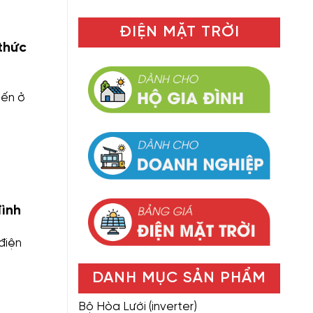
ĐIỆN MẶT TRỜI
thức
iến ở
đình
 điện
DANH MỤC SẢN PHẨM
Bộ Hòa Lưới (inverter)