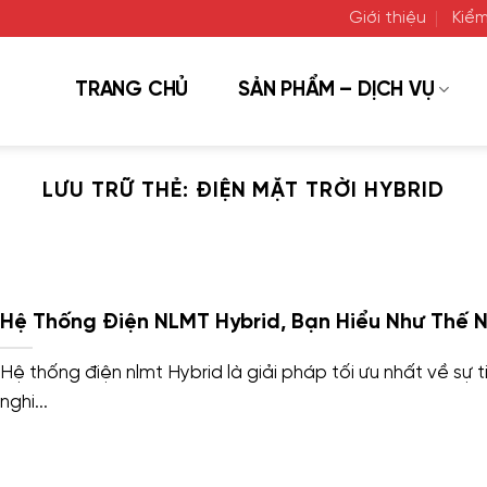
Giới thiệu
Kiểm
TRANG CHỦ
SẢN PHẨM – DỊCH VỤ
LƯU TRỮ THẺ:
ĐIỆN MẶT TRỜI HYBRID
Hệ Thống Điện NLMT Hybrid, Bạn Hiểu Như Thế 
Hệ thống điện nlmt Hybrid là giải pháp tối ưu nhất về sự t
nghi...