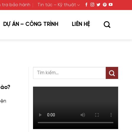
 tra bảo hành
Tin tức – Kỹ thuật
DỰ ÁN – CÔNG TRÌNH
LIÊN HỆ
Nào?
iện