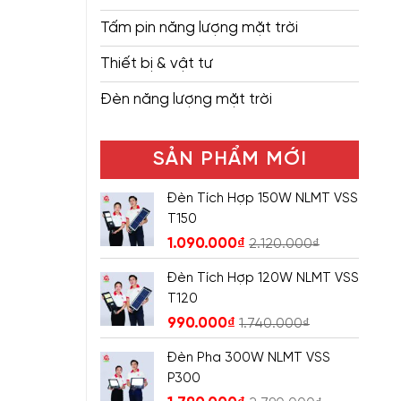
Tấm pin năng lượng mặt trời
Thiết bị & vật tư
Đèn năng lượng mặt trời
SẢN PHẨM MỚI
Đèn Tích Hợp 150W NLMT VSS
T150
1.090.000
₫
2.120.000
₫
Đèn Tích Hợp 120W NLMT VSS
T120
990.000
₫
1.740.000
₫
Đèn Pha 300W NLMT VSS
P300