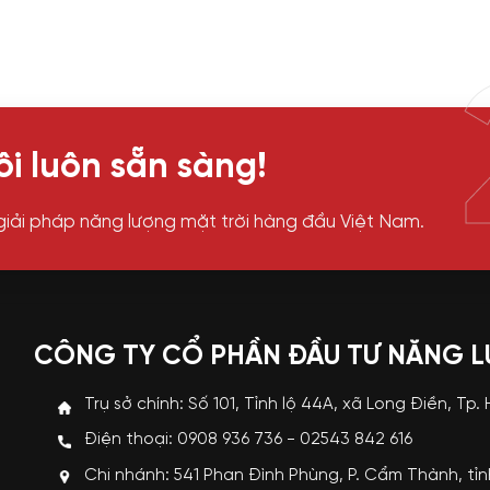
i luôn sẵn sàng!
giải pháp năng lượng mặt trời hàng đầu Việt Nam.
CÔNG TY CỔ PHẦN ĐẦU TƯ NĂNG 
Trụ sở chính: Số 101, Tỉnh lộ 44A, xã Long Điền, Tp.
Điện thoại: 0908 936 736 - 02543 842 616
Chi nhánh: 541 Phan Đình Phùng, P. Cẩm Thành, tỉ