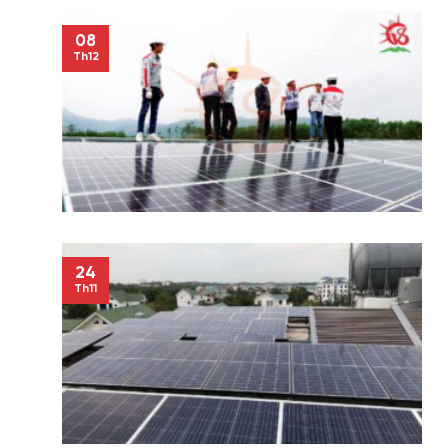
08
Th12
24
Th11