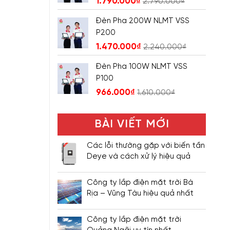
1.790.000
₫
2.790.000
₫
Đèn Pha 200W NLMT VSS
P200
1.470.000
₫
2.240.000
₫
Đèn Pha 100W NLMT VSS
P100
966.000
₫
1.610.000
₫
BÀI VIẾT MỚI
Các lỗi thường gặp với biến tần
Deye và cách xử lý hiệu quả
Công ty lắp điện mặt trời Bà
Rịa – Vũng Tàu hiệu quả nhất
Công ty lắp điện mặt trời