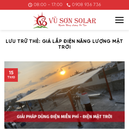
Chuyển
08:00 - 17:00
0908 936 736
đến
nội
dung
LƯU TRỮ THẺ:
GIÁ LẮP ĐIỆN NĂNG LƯỢNG MẶT
TRỜI
15
Th10