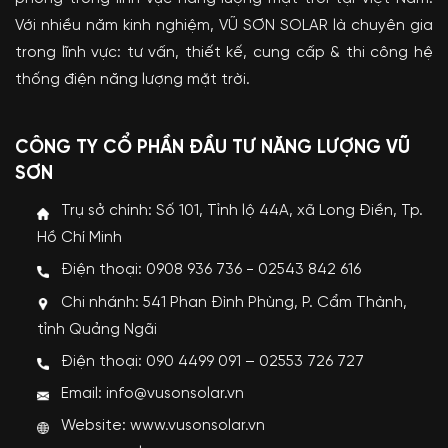
Với nhiều năm kinh nghiệm, VŨ SƠN SOLAR là chuyên gia
trong lĩnh vực: tư vấn, thiết kế, cung cấp & thi công hệ
thống điện năng lượng mặt trời.
CÔNG TY CỔ PHẦN ĐẦU TƯ NĂNG LƯỢNG VŨ
SƠN
Trụ sở chính: Số 101, Tỉnh lộ 44A, xã Long Điền, Tp.
Hồ Chí Minh
Điện thoại: 0908 936 736 - 02543 842 616
Chi nhánh: 541 Phan Đình Phùng, P. Cẩm Thành,
tỉnh Quảng Ngãi
Điện thoại: 090 4499 091 – 02553 726 727
Email: info@vusonsolar.vn
Website:
www.vusonsolar.vn