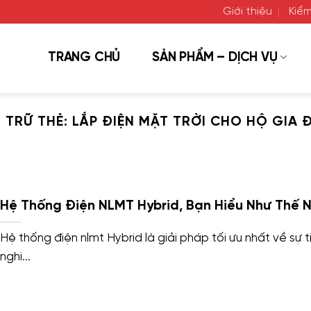
Giới thiệu
Kiểm
TRANG CHỦ
SẢN PHẨM – DỊCH VỤ
 TRỮ THẺ:
LẮP ĐIỆN MẶT TRỜI CHO HỘ GIA 
Hệ Thống Điện NLMT Hybrid, Bạn Hiểu Như Thế 
Hệ thống điện nlmt Hybrid là giải pháp tối ưu nhất về sự t
nghi...