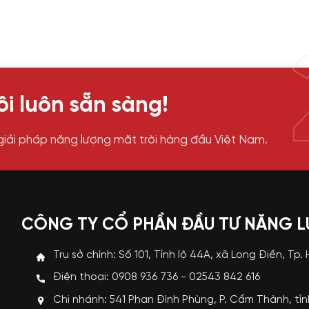
i luôn sẵn sàng!
giải pháp năng lượng mặt trời hàng đầu Việt Nam.
CÔNG TY CỔ PHẦN ĐẦU TƯ NĂNG 
Trụ sở chính: Số 101, Tỉnh lộ 44A, xã Long Điền, Tp.
Điện thoại: 0908 936 736 - 02543 842 616
Chi nhánh: 541 Phan Đình Phùng, P. Cẩm Thành, tỉ