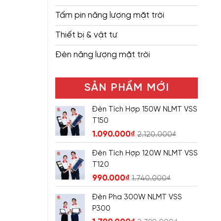
Tấm pin năng lượng mặt trời
Thiết bị & vật tư
Đèn năng lượng mặt trời
SẢN PHẨM MỚI
Đèn Tích Hợp 150W NLMT VSS
T150
1.090.000
₫
2.120.000
₫
Đèn Tích Hợp 120W NLMT VSS
T120
990.000
₫
1.740.000
₫
Đèn Pha 300W NLMT VSS
P300