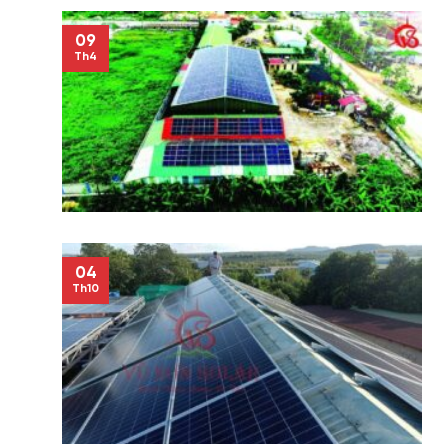
09
Th4
04
Th10