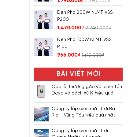
1.790.000
₫
2.790.000
₫
Đèn Pha 200W NLMT VSS
P200
1.470.000
₫
2.240.000
₫
Đèn Pha 100W NLMT VSS
P100
966.000
₫
1.610.000
₫
BÀI VIẾT MỚI
Các lỗi thường gặp với biến tần
Deye và cách xử lý hiệu quả
Công ty lắp điện mặt trời Bà
Rịa – Vũng Tàu hiệu quả nhất
Công ty lắp điện mặt trời