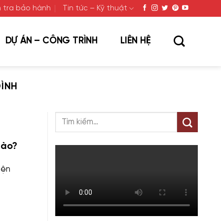
 tra bảo hành
Tin tức – Kỹ thuật
DỰ ÁN – CÔNG TRÌNH
LIÊN HỆ
ĐÌNH
Nào?
iện