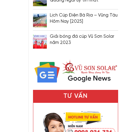
Quảng Ngãi uy tín nhất
Lịch Cúp Điện Bà Rịa – Vũng Tàu
Hôm Nay [2025]
Giải bóng đá cúp Vũ Sơn Solar
năm 2023
TƯ VẤN