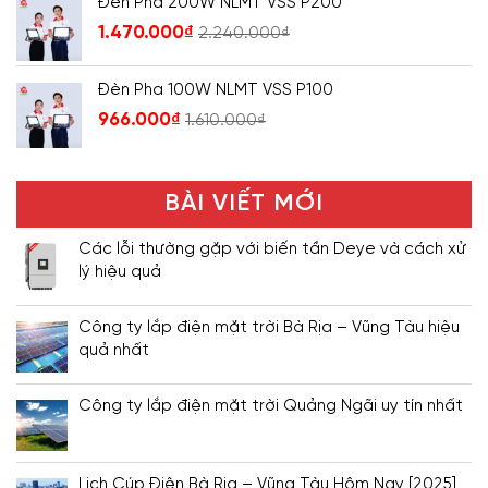
Đèn Pha 200W NLMT VSS P200
1.470.000
₫
2.240.000
₫
Đèn Pha 100W NLMT VSS P100
966.000
₫
1.610.000
₫
BÀI VIẾT MỚI
Các lỗi thường gặp với biến tần Deye và cách xử
lý hiệu quả
Công ty lắp điện mặt trời Bà Rịa – Vũng Tàu hiệu
quả nhất
Công ty lắp điện mặt trời Quảng Ngãi uy tín nhất
Lịch Cúp Điện Bà Rịa – Vũng Tàu Hôm Nay [2025]