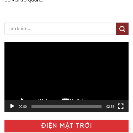
Trình
chơi
Video
00:00
02:58
ĐIỆN MẶT TRỜI