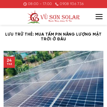
Chuyển
08:00 - 17:00
0908 936 736
đến
nội
dung
LƯU TRỮ THẺ:
MUA TẤM PIN NĂNG LƯỢNG MẶT
TRỜI Ở ĐÂU
24
Th3