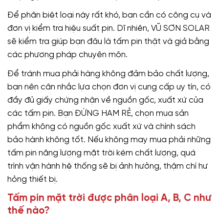
Để phân biệt loại này rất khó, bạn cần có công cụ và
đơn vị kiểm tra hiệu suất pin. Dĩ nhiên, VŨ SƠN SOLAR
sẽ kiểm tra giúp bạn đâu là tấm pin thật và giả bằng
các phương pháp chuyên môn.
Để tránh mua phải hàng không đảm bảo chất lượng,
bạn nên cân nhắc lựa chọn đơn vị cung cấp uy tín, có
đầy đủ giấy chứng nhận về nguồn gốc, xuất xứ của
các tấm pin. Bạn ĐỪNG HAM RẺ, chọn mua sản
phẩm không có nguồn gốc xuất xứ và chính sách
bảo hành không tốt. Nếu không may mua phải những
tấm pin năng lượng mặt trời kém chất lượng, quá
trình vận hành hệ thống sẽ bị ảnh hưởng, thậm chí hư
hỏng thiết bị.
Tấm pin mặt trời được phân loại A, B, C như
thế nào?