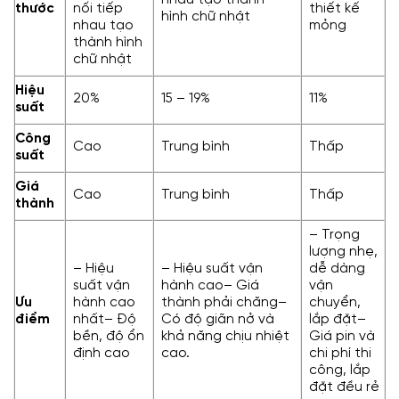
thước
nối tiếp
thiết kế
hình chữ nhật
nhau tạo
mỏng
thành hình
chữ nhật
Hiệu
20%
15 – 19%
11%
suất
Công
Cao
Trung bình
Thấp
suất
Giá
Cao
Trung bình
Thấp
thành
– Trọng
lượng nhẹ,
– Hiệu
– Hiệu suất vận
dễ dàng
suất vận
hành cao– Giá
vận
Ưu
hành cao
thành phải chăng–
chuyển,
điểm
nhất– Độ
Có độ giãn nở và
lắp đặt–
bền, độ ổn
khả năng chịu nhiệt
Giá pin và
định cao
cao.
chi phí thi
công, lắp
đặt đều rẻ