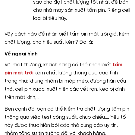
sao cho đạt chất lượng tốt nhất để bán
cho nhà máy sản xuất tấm pin. Riêng cell
loại bị tiêu hủy.
Vậy cách nào để nhận biết tấm pin mặt trời giả, kém
chất lượng, cho hiệu suất kém? Đó là:
Về ngoại hình
Với mắt thường, khách hàng có thể nhận biết
tấm
pin mặt trời
kém chất lượng thông qua các tình
trạng như: khung nhôm bị móp méo, đường hàn cẩu
thả, cell pin xước, xuất hiện các vết rạn, keo bị dính
trên mặt kính,…
Bên cạnh đó, bạn có thể kiểm tra chất lượng tấm pin
thông qua việc test công suất, chụp chiếu,… Yếu tố
này được thực hiện bởi các nhà cung cấp uy tín,
nhằm tăng sự tin tưởng đối với khách hàng.