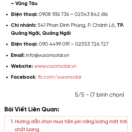
– Vũng Tàu
Điện thoại:
0908 936 736 – 02543 842 616
Chi nhánh:
541 Phan Đình Phùng, P. Chánh Lộ,
TP.
Quảng Ngãi, Quảng Ngãi
Điện thoại:
090 4499 091 – 02553 726 727
Email:
info@vusonsolar.vn
Website:
www.vusonsolar.vn
Facebook
:
fb.com/vusonsolar
5/5 - (7 bình chọn)
Bài Viết Liên Quan:
Hướng dẫn chọn mua tấm pin năng lượng mặt trời
chất lượng