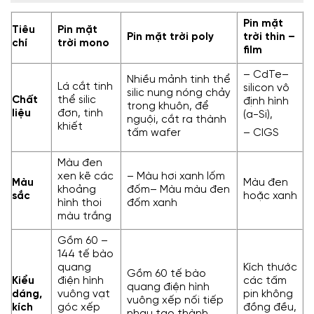
Pin mặt
Tiêu
Pin mặt
Pin mặt trời poly
trời thin –
chí
trời mono
film
– CdTe–
Nhiều mảnh tinh thể
Lá cắt tinh
silicon vô
silic nung nóng chảy
Chất
thể silic
định hình
trong khuôn, để
liệu
đơn, tinh
(a-Si),
nguội, cắt ra thành
khiết
tấm wafer
– CIGS
Màu đen
xen kẽ các
– Màu hơi xanh lốm
Màu
Màu đen
khoảng
đốm– Màu màu đen
sắc
hoặc xanh
hình thoi
đốm xanh
màu trắng
Gồm 60 –
144 tế bào
quang
Kích thước
Gồm 60 tế bào
Kiểu
điện hình
các tấm
quang điện hình
dáng,
vuông vạt
pin không
vuông xếp nối tiếp
kích
góc xếp
đồng đều,
nhau tạo thành