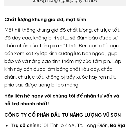
xưởng công nghiệp quy mô lớn
Chất lượng khung giá đỡ, mặt kính
Một hệ thống khung giá đỡ chất lượng, chịu lực tốt,
độ dày cao, không bị rỉ sét,… sẽ đảm bảo được sự
chắc chắn của tấm pin mặt trời. Bên cạnh đó, bạn
cần xem xét kỹ lớp kính cường lực bên ngoài, giúp
bảo vệ và nâng cao tính thẩm mỹ của tấm pin. Lớp
kính này cần được làm bằng chất liệu dày, chắc
chắn, chịu lực tốt, không bị trầy xước hay rạn nứt,
phía sau được trang bị lớp màng.
Hãy liên hệ ngay với chúng tôi để nhận tư vấn và
hỗ trợ nhanh nhất!
CÔNG TY CỔ PHẦN ĐẦU TƯ NĂNG LƯỢNG VŨ SƠN
Trụ sở chính:
101 Tỉnh lộ 44A, Tt. Long Điền,
Bà Rịa