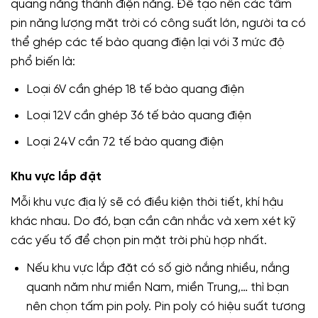
quang năng thành điện năng. Để tạo nên các tấm
pin năng lượng mặt trời có công suất lớn, người ta có
thể ghép các tế bào quang điện lại với 3 mức độ
phổ biến là:
Loại 6V cần ghép 18 tế bào quang điện
Loại 12V cần ghép 36 tế bào quang điện
Loại 24V cần 72 tế bào quang điện
Khu vực lắp đặt
Mỗi khu vực địa lý sẽ có điều kiện thời tiết, khí hậu
khác nhau. Do đó, bạn cần cân nhắc và xem xét kỹ
các yếu tố để chọn pin mặt trời phù hợp nhất.
Nếu khu vực lắp đặt có số giờ nắng nhiều, nắng
quanh năm như miền Nam, miền Trung,… thì bạn
nên chọn tấm pin poly. Pin poly có hiệu suất tương