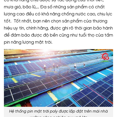
có khả năng chịu được sự tác động của thời tiết,
mưa gió, bão lũ,… Đa số những sản phẩm có chất
lượng cao đều có khả năng chống nước cao, chịu lực
tốt. Tốt nhất, bạn nên chọn sản phẩm của thương
hiệu uy tín, chính hãng, được ghi rõ thời gian bảo hành
để đảm bảo được độ bền cũng như tuổi thọ của tấm
pin năng lượng mặt trời.
Hệ thống pin mặt trời poly được lắp đặt trên mái nhà