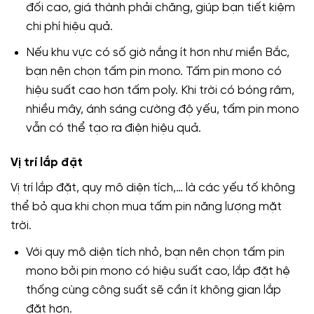
đối cao, giá thành phải chăng, giúp bạn tiết kiệm
chi phí hiệu quả.
Nếu khu vực có số giờ nắng ít hơn như miền Bắc,
bạn nên chọn tấm pin mono. Tấm pin mono có
hiệu suất cao hơn tấm poly. Khi trời có bóng râm,
nhiều mây, ánh sáng cường độ yếu, tấm pin mono
vẫn có thể tạo ra điện hiệu quả.
Vị trí lắp đặt
Vị trí lắp đặt, quy mô diện tích,… là các yếu tố không
thể bỏ qua khi chọn mua tấm pin năng lượng mặt
trời.
Với quy mô diện tích nhỏ, bạn nên chọn tấm pin
mono bởi pin mono có hiệu suất cao, lắp đặt hệ
thống cùng công suất sẽ cần ít không gian lắp
đặt hơn.