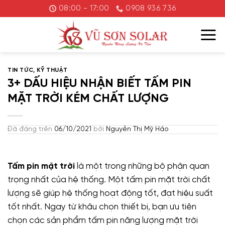
Chuyển
08:00 - 17:00
0908 936 736
đến
nội
dung
TIN TỨC
,
KỸ THUẬT
3+ DẤU HIỆU NHẬN BIẾT TẤM PIN
MẶT TRỜI KÉM CHẤT LƯỢNG
Đã đăng trên
06/10/2021
bởi
Nguyễn Thị Mỹ Hảo
Tấm pin mặt trời
là một trong những bộ phận quan
trọng nhất của hệ thống. Một tấm pin mặt trời chất
lượng sẽ giúp hệ thống hoạt động tốt, đạt hiệu suất
tốt nhất. Ngay từ khâu chọn thiết bị, bạn ưu tiên
chọn các sản phẩm tấm pin năng lượng mặt trời