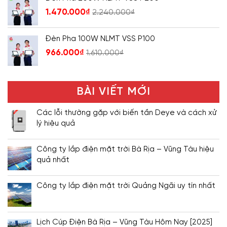
1.470.000
₫
2.240.000
₫
Đèn Pha 100W NLMT VSS P100
966.000
₫
1.610.000
₫
BÀI VIẾT MỚI
Các lỗi thường gặp với biến tần Deye và cách xử
lý hiệu quả
Công ty lắp điện mặt trời Bà Rịa – Vũng Tàu hiệu
quả nhất
Công ty lắp điện mặt trời Quảng Ngãi uy tín nhất
Lịch Cúp Điện Bà Rịa – Vũng Tàu Hôm Nay [2025]