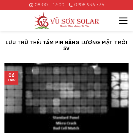
Chuyển
08:00 - 17:00
0908 936 736
đến
nội
dung
LƯU TRỮ THẺ:
TẤM PIN NĂNG LƯỢNG MẶT TRỜI
5V
06
Th10