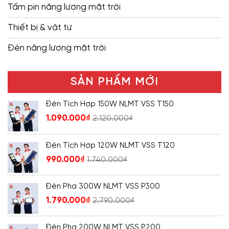
Tấm pin năng lượng mặt trời
Thiết bị & vật tư
Đèn năng lượng mặt trời
SẢN PHẨM MỚI
Đèn Tích Hợp 150W NLMT VSS T150
1.090.000
₫
2.120.000
₫
Đèn Tích Hợp 120W NLMT VSS T120
990.000
₫
1.740.000
₫
Đèn Pha 300W NLMT VSS P300
1.790.000
₫
2.790.000
₫
Đèn Pha 200W NLMT VSS P200