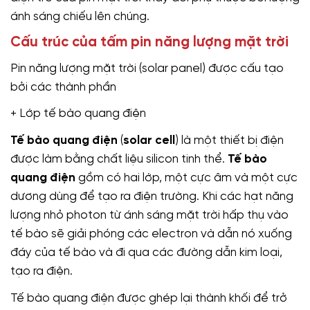
ánh sáng chiếu lên chúng.
Cấu trúc của tấm pin năng lượng mặt trời
Pin năng lượng mặt trời (solar panel) được cấu tạo
bởi các thành phần
+ Lớp tế bào quang điện
T
ế bào quang điện
(
solar cell
) là một thiết bị điện
được làm bằng chất liệu silicon tinh thể.
Tế bào
quang điện
gồm có hai lớp, một cực âm và một cực
dương dùng để tạo ra điện trường. Khi các hạt năng
lượng nhỏ photon từ ánh sáng mặt trời hấp thụ vào
tế bào sẽ giải phóng các electron và dẫn nó xuống
đáy của tế bào và đi qua các đường dẫn kim loại,
tạo ra điện.
Tế bào quang điện được ghép lại thành khối để trở