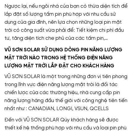
Ngược lại, nếu ngôi nhà của bạn có thừa diện tích để
lắp đặt số lượng tấm pin phù hợp với nhu cầu sử
dụng của gia đình, nên lựa chọn những loại pin mặt
trời có công suất vừa phải để: Tiết kiệm chi phí đầu
tư, tăng diện tích che phủ của các tấm pin,…
VŨ SƠN SOLAR SỬ DỤNG DÒNG PIN NĂNG LƯỢNG
MẶT TRỜI NÀO TRONG HỆ THỐNG ĐIỆN NĂNG
LƯỢNG MẶT TRỜI LẮP ĐẶT CHO KHÁCH HÀNG
VŨ SƠN SOLAR là một trong những đơn vị tiên phong
trong lĩnh vực điện năng lượng mặt trời là đối tác
chiến lược của các thường hiệu, nhà cung cấp pin
năng lượng hàng đầu thế giới với công nghệ tiên tiến
nhất như : CANADIAN, LONGI, VSUN, QCELLS
Đến với VŨ SƠN SOLAR Qúy khách hàng sẽ được
thiết kế hệ thống phù hợp với nhu cầu và loại pin phù