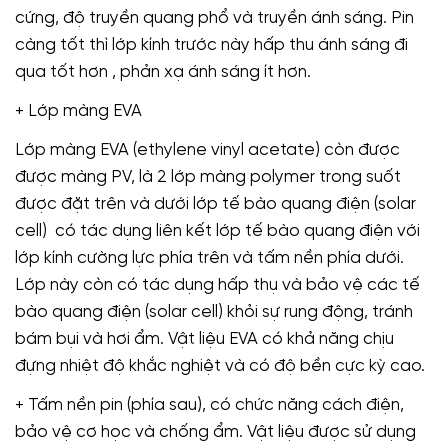
cứng, độ truyền quang phổ và truyền ánh sáng. Pin
càng tốt thì lớp kính trước này hấp thu ánh sáng đi
qua tốt hơn , phản xạ ánh sáng ít hơn.
+ Lớp màng EVA
Lớp màng EVA (ethylene vinyl acetate) còn được
được màng PV, là 2 lớp màng polymer trong suốt
được đặt trên và dưới lớp tế bào quang điện (solar
cell) có tác dụng liên kết lớp tế bào quang điện với
lớp kính cường lực phía trên và tấm nền phía dưới.
Lớp này còn có tác dụng hấp thụ và bảo vệ các tế
bào quang điện (solar cell) khỏi sự rung động, tránh
bám bụi và hơi ẩm. Vật liệu EVA có khả năng chịu
đựng nhiệt độ khắc nghiệt và có độ bền cực kỳ cao.
+ Tấm nền pin (phía sau), có chức năng cách điện,
bảo vệ cơ học và chống ẩm. Vật liệu được sử dụng