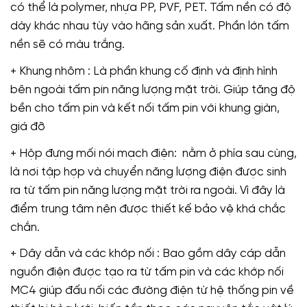
có thể là polymer, nhựa PP, PVF, PET. Tấm nền có độ
dày khác nhau tùy vào hãng sản xuất. Phần lớn tấm
nền sẽ có màu trắng.
+ Khung nhôm : Là phần khung cố định và định hình
bên ngoài tấm pin năng lượng mặt trời. Giúp tăng độ
bền cho tấm pin và kết nối tấm pin với khung giàn,
giá đỡ
+ Hộp đựng mối nói mạch điện: nằm ở phía sau cùng,
là nơi tập hợp và chuyển năng lượng điện được sinh
ra từ tấm pin năng lượng mặt trời ra ngoài. Vì đây là
điểm trung tâm nên được thiết kế bảo vệ khá chắc
chắn.
+ Dây dẫn và các khớp nối : Bao gồm dây cáp dẫn
nguồn điện được tạo ra từ tấm pin và các khớp nối
MC4 giúp đấu nối các đường điện từ hệ thống pin về