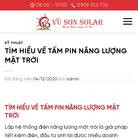
Chuyển
08:00 - 17:00
0908 936 736
đến
nội
dung
KỸ THUẬT
TÌM HIỂU VỀ TẤM PIN NĂNG LƯỢNG
MẶT TRỜI
Đã đăng trên
04/12/2020
bởi
admin
TÌM HIỂU VỀ TẤM PIN NĂNG LƯỢNG MẶT
TRỜI
Lắp hệ thống điện năng lượng mặt trời là giải pháp
tiết kiệm điện, đầu tư sinh lợi được nhiều doanh