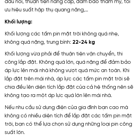
đấu nối, thuận tiện nâng cấp, đảm bảo thẩm mỹ, tối
ưu hiệu suất hập thụ quang năng,…
Khối lượng:
Khối lượng các tấm pin mặt trời không quá nhẹ,
không quá nặng, trung bình:
22-24 kg
Khối lượng vừa phải để thuận tiện vận chuyển, thi
công lắp đặt. Không quá lớn, quá nặng để đảm bảo
áp lực lên mái nhà không vượt quá mức an toàn. Khi
lắp đặt trên mái nhà, áp lực các tấm pin mặt trời sẽ
chia đều lên diện tích lắp đặt của cả hệ thống nên sẽ
không tạo ra một áp lực quá lớn lên mái nhà.
Nếu nhu cầu sử dụng điện của gia đình bạn cao mà
không có nhiều diện tích để lắp đặt các tấm pin mặt
trời, bạn có thể lựa chọn sử dụng những loại pin công
suất lớn.