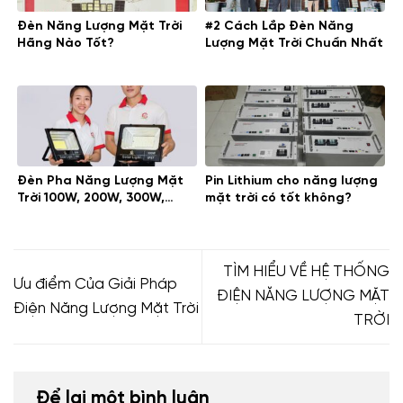
Đèn Năng Lượng Mặt Trời
#2 Cách Lắp Đèn Năng
Hãng Nào Tốt?
Lượng Mặt Trời Chuẩn Nhất
Đèn Pha Năng Lượng Mặt
Pin Lithium cho năng lượng
Trời 100W, 200W, 300W,…
mặt trời có tốt không?
TÌM HIỂU VỀ HỆ THỐNG
Ưu điểm Của Giải Pháp
ĐIỆN NĂNG LƯỢNG MẶT
Điện Năng Lượng Mặt Trời
TRỜI
Để lại một bình luận