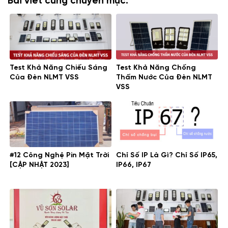
Bài viết cùng chuyên mục:
Test Khả Năng Chiếu Sáng
Test Khả Năng Chống
Của Đèn NLMT VSS
Thấm Nước Của Đèn NLMT
VSS
#12 Công Nghệ Pin Mặt Trời
Chỉ Số IP Là Gì? Chỉ Số IP65,
[CẬP NHẬT 2023]
IP66, IP67