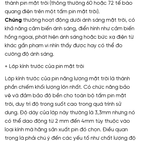
thành pin mặt trời (thông thường 60 hoặc 72 tế bào
quang điện trên một tấm pin mặt trời).
Chúng
thường hoạt động dưới ánh sáng mặt trời, có
khả năng cảm biến ánh sáng, điển hình như cảm biến
hồng ngoại, phát hiện ánh sáng hoặc bức xạ điện từ
khác gần phạm vi nhìn thấy được hay có thể đo
cường độ ánh sáng.
+ Lớp kính trước của pin mặt trời
Lớp kính trước của pin năng lượng mặt trời là thành
phần chiếm khối lượng lớn nhất. Có chức năng bảo
vệ và đảm bảo độ bền cho toàn bộ tấm pin mặt
trời, duy trì độ trong suốt cao trong quá trình sử
dụng. Độ dày của lớp này thường là 3,3mm nhưng nó
có thể dao động từ 2 mm đến 4mm tùy thuộc vào
loại kính mà hãng sản xuất pin đó chọn. Điều quan
trọng là phải chú ý đến các yếu tố như chất lượng độ