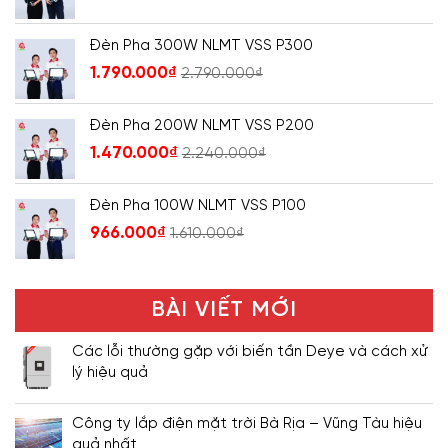
Đèn Pha 300W NLMT VSS P300
1.790.000
₫
2.790.000
₫
Đèn Pha 200W NLMT VSS P200
1.470.000
₫
2.240.000
₫
Đèn Pha 100W NLMT VSS P100
966.000
₫
1.610.000
₫
BÀI VIẾT MỚI
Các lỗi thường gặp với biến tần Deye và cách xử
lý hiệu quả
Công ty lắp điện mặt trời Bà Rịa – Vũng Tàu hiệu
quả nhất