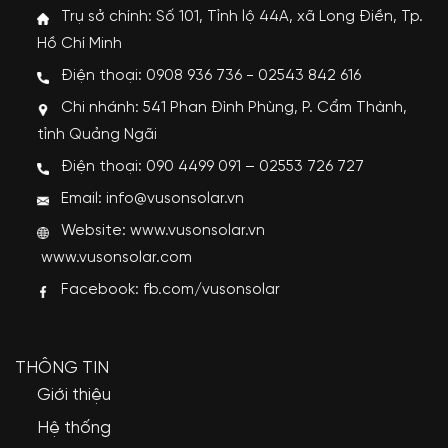
Trụ sở chính: Số 101, Tỉnh lộ 44A, xã Long Điền, Tp.
Hồ Chí Minh
Điện thoại: 0908 936 736 - 02543 842 616
Chi nhánh: 541 Phan Đình Phùng, P. Cẩm Thành,
tỉnh Quảng Ngãi
Điện thoại: 090 4499 091 – 02553 726 727
Email: info@vusonsolar.vn
Website:
www.vusonsolar.vn
www.vusonsolar.com
Facebook:
fb.com/vusonsolar
THÔNG TIN
Giới thiệu
Hệ thống