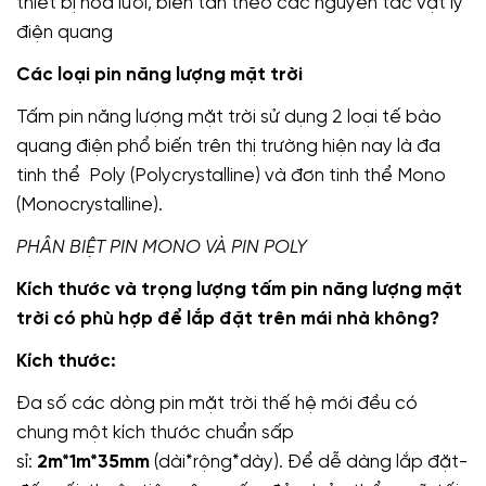
thiết bị hòa lưới, biến tần theo các nguyên tắc vật lý
điện quang
Các loại pin năng lượng mặt trời
Tấm pin năng lượng mặt trời sử dụng 2 loại tế bào
quang điện phổ biến trên thị trường hiện nay là đa
tinh thể Poly (Polycrystalline) và đơn tinh thể Mono
(Monocrystalline).
PHÂN BIỆT PIN MONO VÀ PIN POLY
Kích thước và trọng lượng tấm pin năng lượng mặt
trời có phù hợp để lắp đặt trên mái nhà không?
Kích thước:
Đa số các dòng pin mặt trời thế hệ mới đều có
chung một kích thước chuẩn sấp
sỉ:
2m*1m*35mm
(dài*rộng*dày). Để dễ dàng lắp đặt-