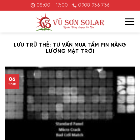
Chuyển
08:00 - 17:00
0908 936 736
đến
nội
dung
LƯU TRỮ THẺ:
TƯ VẤN MUA TẤM PIN NĂNG
LƯỢNG MẶT TRỜI
06
Th10