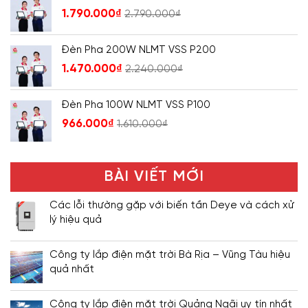
1.790.000
₫
2.790.000
₫
Đèn Pha 200W NLMT VSS P200
1.470.000
₫
2.240.000
₫
Đèn Pha 100W NLMT VSS P100
966.000
₫
1.610.000
₫
BÀI VIẾT MỚI
Các lỗi thường gặp với biến tần Deye và cách xử
lý hiệu quả
Công ty lắp điện mặt trời Bà Rịa – Vũng Tàu hiệu
quả nhất
Công ty lắp điện mặt trời Quảng Ngãi uy tín nhất