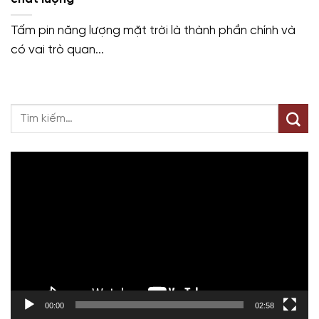
Tấm pin năng lượng mặt trời là thành phần chính và
có vai trò quan...
Trình
chơi
Video
00:00
02:58