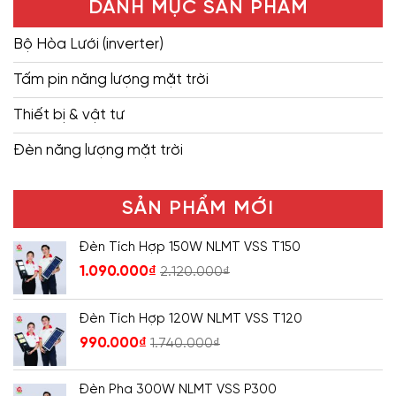
DANH MỤC SẢN PHẨM
Bộ Hòa Lưới (inverter)
Tấm pin năng lượng mặt trời
Thiết bị & vật tư
Đèn năng lượng mặt trời
SẢN PHẨM MỚI
Đèn Tích Hợp 150W NLMT VSS T150
1.090.000
₫
2.120.000
₫
Đèn Tích Hợp 120W NLMT VSS T120
990.000
₫
1.740.000
₫
Đèn Pha 300W NLMT VSS P300