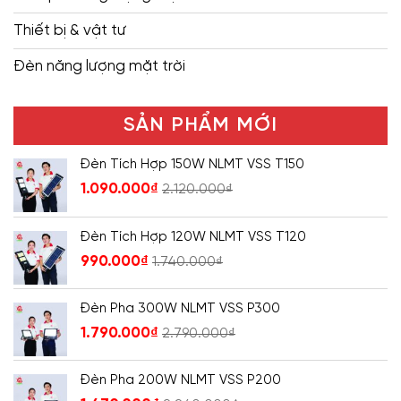
Thiết bị & vật tư
Đèn năng lượng mặt trời
SẢN PHẨM MỚI
Đèn Tích Hợp 150W NLMT VSS T150
1.090.000
₫
2.120.000
₫
Đèn Tích Hợp 120W NLMT VSS T120
990.000
₫
1.740.000
₫
Đèn Pha 300W NLMT VSS P300
1.790.000
₫
2.790.000
₫
Đèn Pha 200W NLMT VSS P200