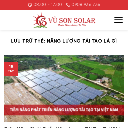
Chuyển
08:00 - 17:00
0908 936 736
đến
nội
dung
LƯU TRỮ THẺ:
NĂNG LƯỢNG TÁI TẠO LÀ GÌ
18
Th11