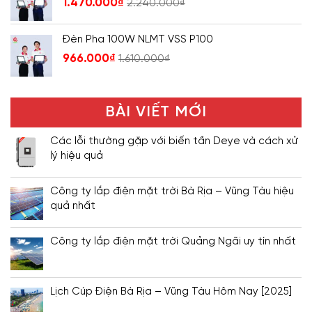
1.470.000
₫
2.240.000
₫
Đèn Pha 100W NLMT VSS P100
966.000
₫
1.610.000
₫
BÀI VIẾT MỚI
Các lỗi thường gặp với biến tần Deye và cách xử
lý hiệu quả
Công ty lắp điện mặt trời Bà Rịa – Vũng Tàu hiệu
quả nhất
Công ty lắp điện mặt trời Quảng Ngãi uy tín nhất
Lịch Cúp Điện Bà Rịa – Vũng Tàu Hôm Nay [2025]