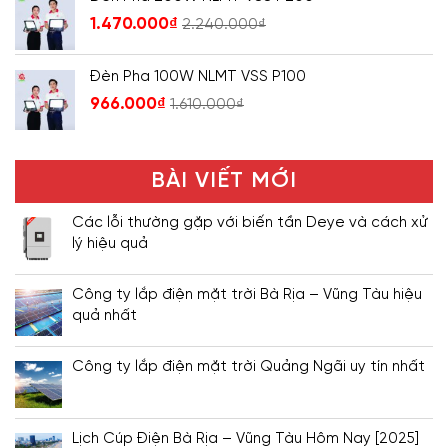
1.470.000
₫
2.240.000
₫
Đèn Pha 100W NLMT VSS P100
966.000
₫
1.610.000
₫
BÀI VIẾT MỚI
Các lỗi thường gặp với biến tần Deye và cách xử
lý hiệu quả
Công ty lắp điện mặt trời Bà Rịa – Vũng Tàu hiệu
quả nhất
Công ty lắp điện mặt trời Quảng Ngãi uy tín nhất
Lịch Cúp Điện Bà Rịa – Vũng Tàu Hôm Nay [2025]