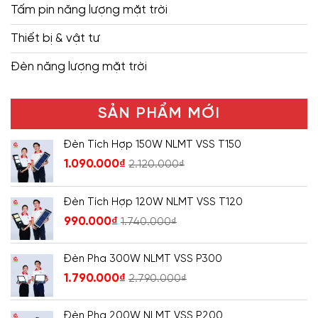
Tấm pin năng lượng mặt trời
Thiết bị & vật tư
Đèn năng lượng mặt trời
SẢN PHẨM MỚI
Đèn Tích Hợp 150W NLMT VSS T150
1.090.000
₫
2.120.000
₫
Đèn Tích Hợp 120W NLMT VSS T120
990.000
₫
1.740.000
₫
Đèn Pha 300W NLMT VSS P300
1.790.000
₫
2.790.000
₫
Đèn Pha 200W NLMT VSS P200