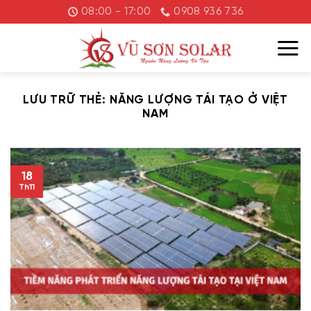
Chuyển
08:00 - 17:00
0908 936 736
đến
nội
dung
LƯU TRỮ THẺ:
NĂNG LƯỢNG TÁI TẠO Ở VIỆT
NAM
18
Th11