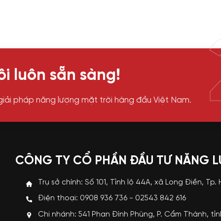
i luôn sẵn sàng!
giải pháp năng lượng mặt trời hàng đầu Việt Nam.
CÔNG TY CỔ PHẦN ĐẦU TƯ NĂNG 
Trụ sở chính: Số 101, Tỉnh lộ 44A, xã Long Điền, Tp.
Điện thoại: 0908 936 736 - 02543 842 616
Chi nhánh: 541 Phan Đình Phùng, P. Cẩm Thành, tỉ