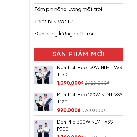
Tấm pin năng lượng mặt trời
Thiết bị & vật tư
Đèn năng lượng mặt trời
SẢN PHẨM MỚI
Đèn Tích Hợp 150W NLMT VSS
T150
1.090.000
₫
2.120.000
₫
Đèn Tích Hợp 120W NLMT VSS
T120
990.000
₫
1.740.000
₫
Đèn Pha 300W NLMT VSS
P300