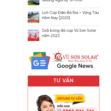
Quảng Ngãi uy tín nhất
Lịch Cúp Điện Bà Rịa – Vũng Tàu
Hôm Nay [2025]
Giải bóng đá cúp Vũ Sơn Solar
năm 2023
TƯ VẤN