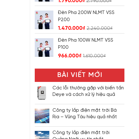
1.790.000
₫
2.790.000
₫
Đèn Pha 200W NLMT VSS
P200
1.470.000
₫
2.240.000
₫
Đèn Pha 100W NLMT VSS
P100
966.000
₫
1.610.000
₫
BÀI VIẾT MỚI
Các lỗi thường gặp với biến tần
Deye và cách xử lý hiệu quả
Công ty lắp điện mặt trời Bà
Rịa – Vũng Tàu hiệu quả nhất
Công ty lắp điện mặt trời