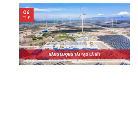
06
Th9