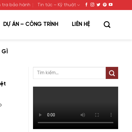
 tra bảo hành
Tin tức – Kỹ thuật
DỰ ÁN – CÔNG TRÌNH
LIÊN HỆ
 GÌ
ệt
o