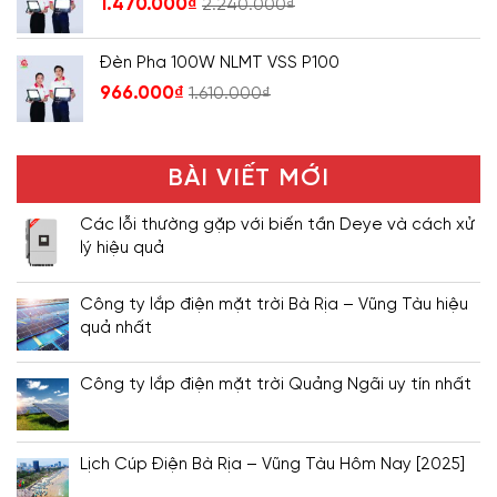
1.470.000
₫
2.240.000
₫
Đèn Pha 100W NLMT VSS P100
966.000
₫
1.610.000
₫
BÀI VIẾT MỚI
Các lỗi thường gặp với biến tần Deye và cách xử
lý hiệu quả
Công ty lắp điện mặt trời Bà Rịa – Vũng Tàu hiệu
quả nhất
Công ty lắp điện mặt trời Quảng Ngãi uy tín nhất
Lịch Cúp Điện Bà Rịa – Vũng Tàu Hôm Nay [2025]