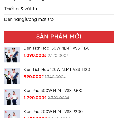
Thiết bị & vật tư
Đèn năng lượng mặt trời
SẢN PHẨM MỚI
Đèn Tích Hợp 150W NLMT VSS T150
1.090.000
₫
2.120.000
₫
Đèn Tích Hợp 120W NLMT VSS T120
990.000
₫
1.740.000
₫
Đèn Pha 300W NLMT VSS P300
1.790.000
₫
2.790.000
₫
Đèn Pha 200W NLMT VSS P200