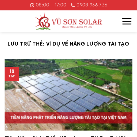
Chuyển
08:00 - 17:00
0908 936 736
đến
nội
dung
LƯU TRỮ THẺ:
VÍ DỤ VỀ NĂNG LƯỢNG TÁI TẠO
18
Th11