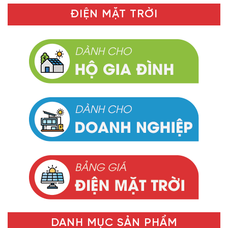
ĐIỆN MẶT TRỜI
DANH MỤC SẢN PHẨM