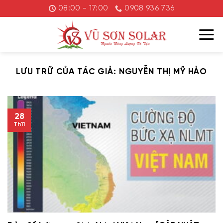
Chuyển
08:00 - 17:00
0908 936 736
đến
nội
dung
LƯU TRỮ CỦA TÁC GIẢ:
NGUYỄN THỊ MỸ HẢO
28
Th11