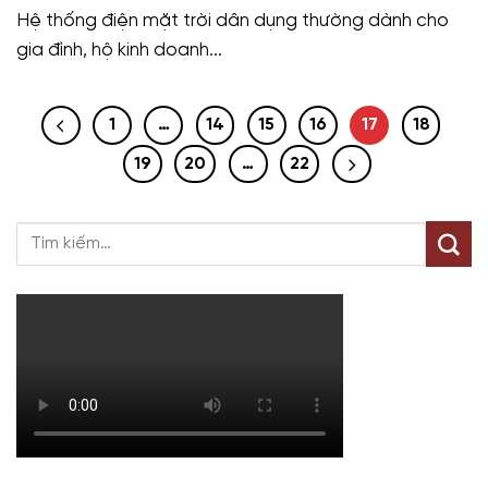
Hệ thống điện mặt trời dân dụng thường dành cho
gia đình, hộ kinh doanh...
1
…
14
15
16
17
18
19
20
…
22