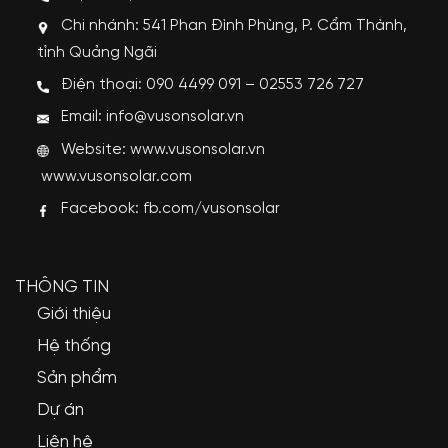
Chi nhánh: 541 Phan Đình Phùng, P. Cẩm Thành,
tỉnh Quảng Ngãi
Điện thoại: 090 4499 091 – 02553 726 727
Email: info@vusonsolar.vn
Website:
www.vusonsolar.vn
www.vusonsolar.com
Facebook:
fb.com/vusonsolar
THÔNG TIN
Giới thiệu
Hệ thống
Sản phẩm
Dự án
Liên hệ