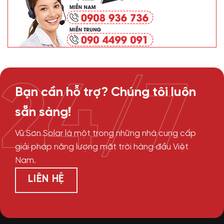
24/7
Bạn cần hỗ trợ? Chúng tôi luôn
sẵn sàng!
Vũ Sơn Solar là một trong những nhà cung cấp
giải pháp năng lượng mặt trời hàng đầu Việt
Nam.
LIÊN HỆ