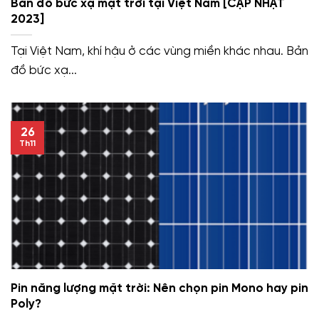
Bản đồ bức xạ mặt trời tại Việt Nam [CẬP NHẬT
2023]
Tại Việt Nam, khí hậu ở các vùng miền khác nhau. Bản
đồ bức xạ...
26
Th11
Pin năng lượng mặt trời: Nên chọn pin Mono hay pin
Poly?