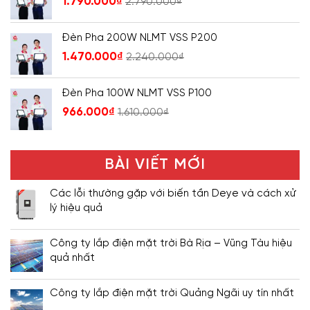
1.790.000
₫
2.790.000
₫
Đèn Pha 200W NLMT VSS P200
1.470.000
₫
2.240.000
₫
Đèn Pha 100W NLMT VSS P100
966.000
₫
1.610.000
₫
BÀI VIẾT MỚI
Các lỗi thường gặp với biến tần Deye và cách xử
lý hiệu quả
Công ty lắp điện mặt trời Bà Rịa – Vũng Tàu hiệu
quả nhất
Công ty lắp điện mặt trời Quảng Ngãi uy tín nhất