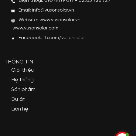
Điện thoại: 090 4499 091 – 02553 726 727
Email: info@vusonsolar.vn
Website:
www.vusonsolar.vn
www.vusonsolar.com
Facebook:
fb.com/vusonsolar
THÔNG TIN
Giới thiệu
Hệ thống
Sản phẩm
Dự án
Liên hệ