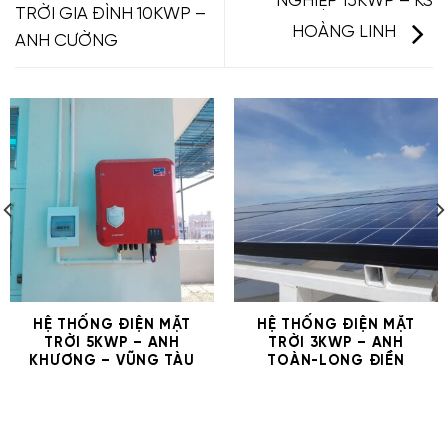
NGHIỆP 15KWP – KS
TRỜI GIA ĐÌNH 10KWP –
HOÀNG LINH
ANH CƯỜNG
HỆ THỐNG ĐIỆN MẶT
HỆ THỐNG ĐIỆN MẶT
TRỜI 5KWP – ANH
TRỜI 3KWP – ANH
KHƯƠNG – VŨNG TÀU
TOÀN-LONG ĐIỀN