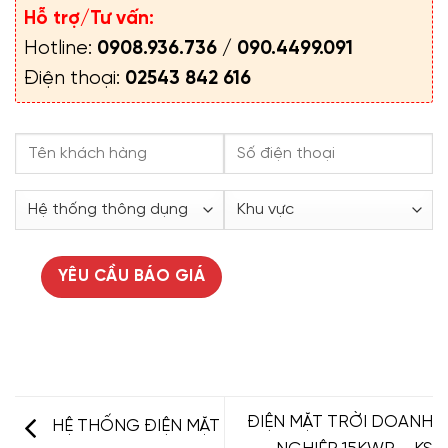
Hỗ trợ/Tư vấn:
Hotline:
0908.936.736
/
090.4499.091
Điện thoại:
02543 842 616
ĐIỆN MẶT TRỜI DOANH
HỆ THỐNG ĐIỆN MẶT