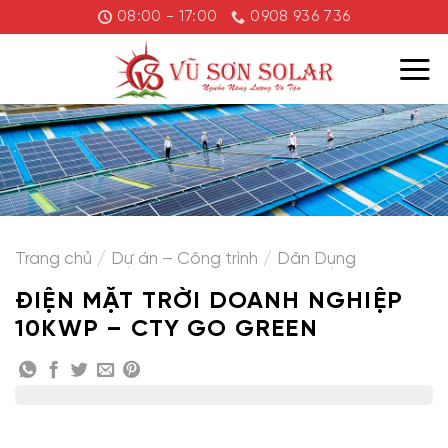
Chuyển
08:00 - 17:00
0908 936 736
đến
nội
dung
Trang chủ
/
Dự án – Công trình
/
Dân Dụng
ĐIỆN MẶT TRỜI DOANH NGHIỆP
10KWP – CTY GO GREEN