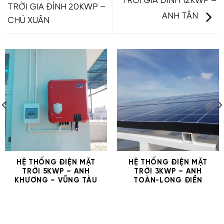
TRỜI GIA ĐÌNH 12KWP –
TRỜI GIA ĐÌNH 20KWP –
ANH TÂN
CHÚ XUÂN
HỆ THỐNG ĐIỆN MẶT
HỆ THỐNG ĐIỆN MẶT
TRỜI 5KWP – ANH
TRỜI 3KWP – ANH
KHƯƠNG – VŨNG TÀU
TOÀN-LONG ĐIỀN