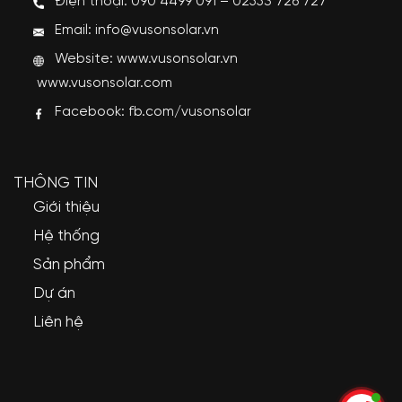
Điện thoại: 090 4499 091 – 02553 726 727
Email: info@vusonsolar.vn
Website:
www.vusonsolar.vn
www.vusonsolar.com
Facebook:
fb.com/vusonsolar
THÔNG TIN
Giới thiệu
Hệ thống
Sản phẩm
Dự án
Liên hệ