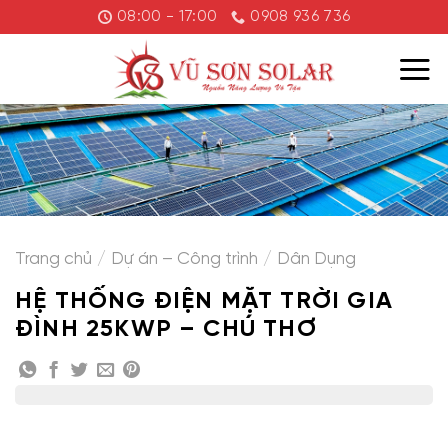
Chuyển
08:00 - 17:00
0908 936 736
đến
nội
dung
Trang chủ
/
Dự án – Công trình
/
Dân Dụng
HỆ THỐNG ĐIỆN MẶT TRỜI GIA
ĐÌNH 25KWP – CHÚ THƠ