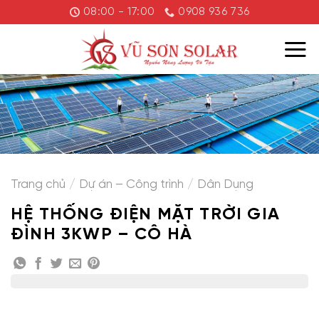
Chuyển
08:00 - 17:00
0908 936 736
đến
nội
dung
Trang chủ
/
Dự án – Công trình
/
Dân Dụng
HỆ THỐNG ĐIỆN MẶT TRỜI GIA
ĐÌNH 3KWP – CÔ HÀ