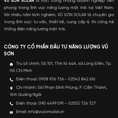
VŨ SƠN SOLAR
là một trong những doanh nghiệp tiên
phong trong lĩnh vực năng lượng mặt trời tại Việt Nam.
Với nhiều năm kinh nghiệm, VŨ SƠN SOLAR là chuyên gia
trong lĩnh vực: tư vấn, thiết kế, cung cấp & thi công hệ
thống điện năng lượng mặt trời.
CÔNG TY CỔ PHẦN ĐẦU TƯ NĂNG LƯỢNG VŨ
SƠN
Trụ sở chính: Số 101, Tỉnh lộ 44A, xã Long Điền, Tp.
Hồ Chí Minh
Điện thoại: 0908 936 736 - 02543 842 616
Chi nhánh: 541 Phan Đình Phùng, P. Cẩm Thành,
tỉnh Quảng Ngãi
Điện thoại: 090 4499 091 – 02553 726 727
Email: info@vusonsolar.vn