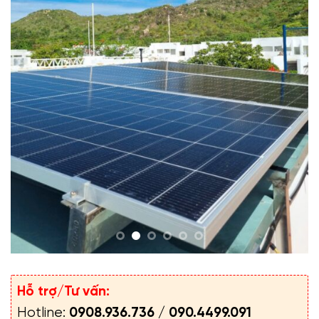
Hỗ trợ/Tư vấn:
Hotline:
0908.936.736
/
090.4499.091