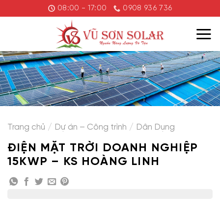
Chuyển
08:00 - 17:00
0908 936 736
đến
nội
dung
Trang chủ
/
Dự án – Công trình
/
Dân Dụng
ĐIỆN MẶT TRỜI DOANH NGHIỆP
15KWP – KS HOÀNG LINH