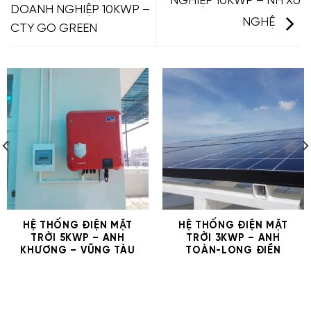
NGHIỆP 10KWP – NH XỨ
DOANH NGHIỆP 10KWP –
NGHỆ
CTY GO GREEN
HỆ THỐNG ĐIỆN MẶT
HỆ THỐNG ĐIỆN MẶT
TRỜI 5KWP – ANH
TRỜI 3KWP – ANH
KHƯƠNG – VŨNG TÀU
TOÀN-LONG ĐIỀN