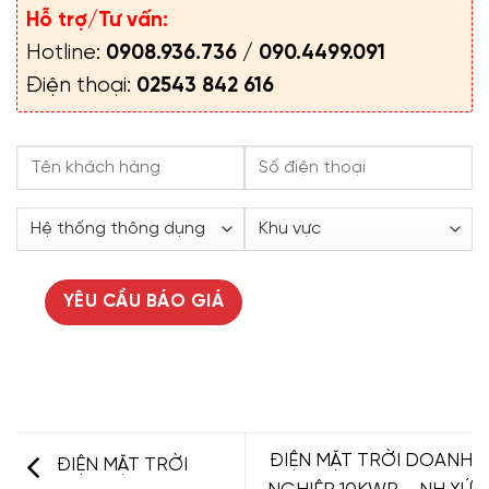
Hỗ trợ/Tư vấn:
Hotline:
0908.936.736
/
090.4499.091
Điện thoại:
02543 842 616
ĐIỆN MẶT TRỜI DOANH
ĐIỆN MẶT TRỜI