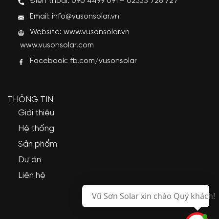
Điện thoại: 090 4499 091 – 02553 726 727
Email: info@vusonsolar.vn
Website:
www.vusonsolar.vn
www.vusonsolar.com
Facebook:
fb.com/vusonsolar
THÔNG TIN
Giới thiệu
Hệ thống
Sản phẩm
Dự án
Liên hệ
Vũ Sơn Solar xin chào Quý khách!