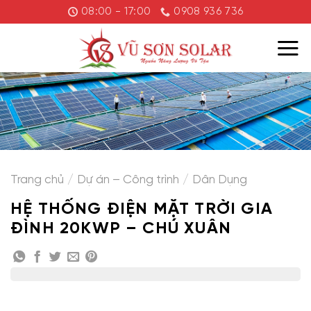
Chuyển
08:00 - 17:00
0908 936 736
đến
nội
dung
Trang chủ
/
Dự án – Công trình
/
Dân Dụng
HỆ THỐNG ĐIỆN MẶT TRỜI GIA
ĐÌNH 20KWP – CHÚ XUÂN