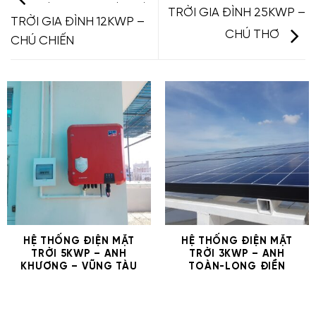
TRỜI GIA ĐÌNH 25KWP –
TRỜI GIA ĐÌNH 12KWP –
CHÚ THƠ
CHÚ CHIẾN
HỆ THỐNG ĐIỆN MẶT
HỆ THỐNG ĐIỆN MẶT
TRỜI 5KWP – ANH
TRỜI 3KWP – ANH
KHƯƠNG – VŨNG TÀU
TOÀN-LONG ĐIỀN