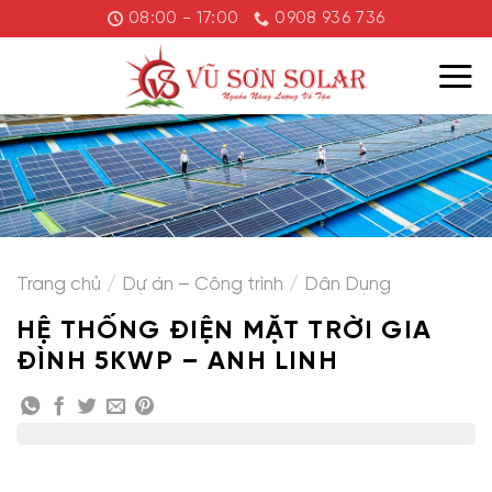
Chuyển
08:00 - 17:00
0908 936 736
đến
nội
dung
Trang chủ
/
Dự án – Công trình
/
Dân Dụng
HỆ THỐNG ĐIỆN MẶT TRỜI GIA
ĐÌNH 5KWP – ANH LINH