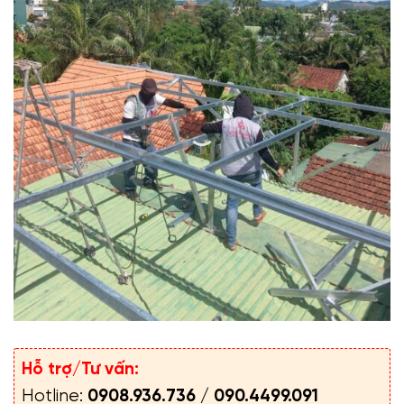
Hỗ trợ/Tư vấn:
Hotline:
0908.936.736
/
090.4499.091