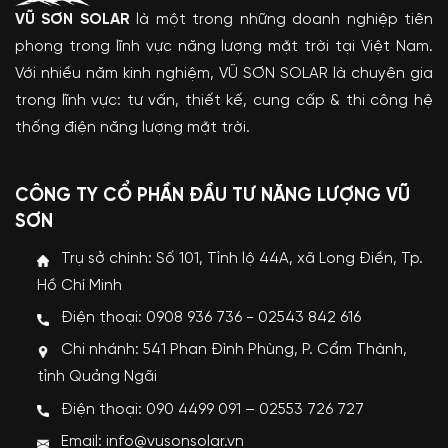
VŨ SƠN SOLAR
là một trong những doanh nghiệp tiên
phong trong lĩnh vực năng lượng mặt trời tại Việt Nam.
Với nhiều năm kinh nghiệm, VŨ SƠN SOLAR là chuyên gia
trong lĩnh vực: tư vấn, thiết kế, cung cấp & thi công hệ
thống điện năng lượng mặt trời.
CÔNG TY CỔ PHẦN ĐẦU TƯ NĂNG LƯỢNG VŨ
SƠN
Trụ sở chính: Số 101, Tỉnh lộ 44A, xã Long Điền, Tp.
Hồ Chí Minh
Điện thoại: 0908 936 736 - 02543 842 616
Chi nhánh: 541 Phan Đình Phùng, P. Cẩm Thành,
tỉnh Quảng Ngãi
Điện thoại: 090 4499 091 – 02553 726 727
Email: info@vusonsolar.vn