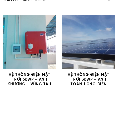
15KWH – ANH KHIÊM
HỆ THỐNG ĐIỆN MẶT
HỆ THỐNG ĐIỆN MẶT
TRỜI 5KWP – ANH
TRỜI 3KWP – ANH
KHƯƠNG – VŨNG TÀU
TOÀN-LONG ĐIỀN