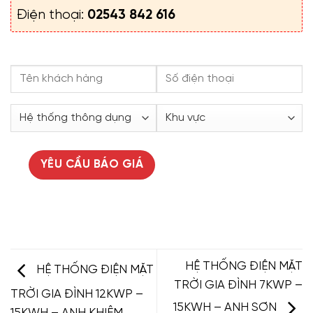
Điện thoại:
02543 842 616
HỆ THỐNG ĐIỆN MẶT
HỆ THỐNG ĐIỆN MẶT
TRỜI GIA ĐÌNH 7KWP –
TRỜI GIA ĐÌNH 12KWP –
15KWH – ANH SƠN