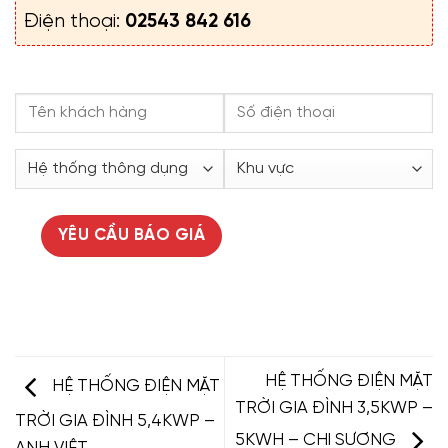
Điện thoại:
02543 842 616
HỆ THỐNG ĐIỆN MẶT
HỆ THỐNG ĐIỆN MẶT
TRỜI GIA ĐÌNH 3,5KWP –
TRỜI GIA ĐÌNH 5,4KWP –
5KWH – CHỊ SƯƠNG