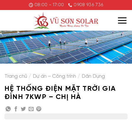
Chuyển
08:00 - 17:00
0908 936 736
đến
nội
dung
Trang chủ
/
Dự án – Công trình
/
Dân Dụng
HỆ THỐNG ĐIỆN MẶT TRỜI GIA
ĐÌNH 7KWP – CHỊ HÀ