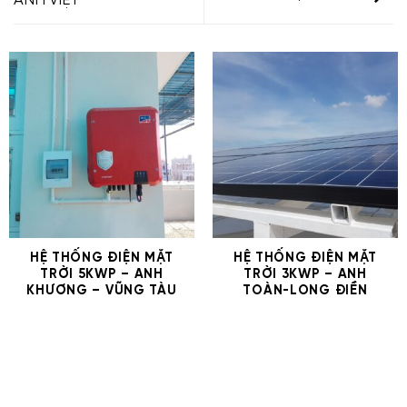
ANH VIỆT
HỆ THỐNG ĐIỆN MẶT
HỆ THỐNG ĐIỆN MẶT
TRỜI 5KWP – ANH
TRỜI 3KWP – ANH
KHƯƠNG – VŨNG TÀU
TOÀN-LONG ĐIỀN