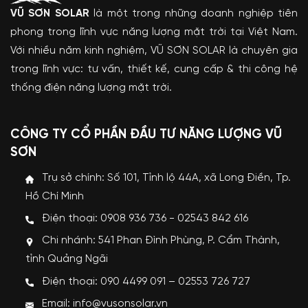
VŨ SƠN SOLAR
là một trong những doanh nghiệp tiên
phong trong lĩnh vực năng lượng mặt trời tại Việt Nam.
Với nhiều năm kinh nghiệm, VŨ SƠN SOLAR là chuyên gia
trong lĩnh vực: tư vấn, thiết kế, cung cấp & thi công hệ
thống điện năng lượng mặt trời.
CÔNG TY CỔ PHẦN ĐẦU TƯ NĂNG LƯỢNG VŨ
SƠN
Trụ sở chính: Số 101, Tỉnh lộ 44A, xã Long Điền, Tp.
Hồ Chí Minh
Điện thoại: 0908 936 736 - 02543 842 616
Chi nhánh: 541 Phan Đình Phùng, P. Cẩm Thành,
tỉnh Quảng Ngãi
Điện thoại: 090 4499 091 – 02553 726 727
Email: info@vusonsolar.vn