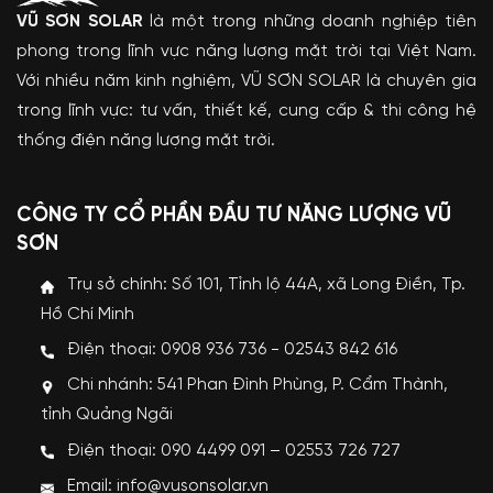
VŨ SƠN SOLAR
là một trong những doanh nghiệp tiên
phong trong lĩnh vực năng lượng mặt trời tại Việt Nam.
Với nhiều năm kinh nghiệm, VŨ SƠN SOLAR là chuyên gia
trong lĩnh vực: tư vấn, thiết kế, cung cấp & thi công hệ
thống điện năng lượng mặt trời.
CÔNG TY CỔ PHẦN ĐẦU TƯ NĂNG LƯỢNG VŨ
SƠN
Trụ sở chính: Số 101, Tỉnh lộ 44A, xã Long Điền, Tp.
Hồ Chí Minh
Điện thoại: 0908 936 736 - 02543 842 616
Chi nhánh: 541 Phan Đình Phùng, P. Cẩm Thành,
tỉnh Quảng Ngãi
Điện thoại: 090 4499 091 – 02553 726 727
Email: info@vusonsolar.vn