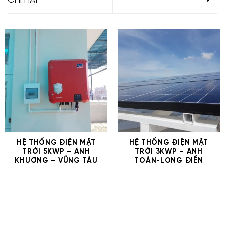
CHỊ HẢI
HỆ THỐNG ĐIỆN MẶT
HỆ THỐNG ĐIỆN MẶT
TRỜI 5KWP – ANH
TRỜI 3KWP – ANH
KHƯƠNG – VŨNG TÀU
TOÀN-LONG ĐIỀN