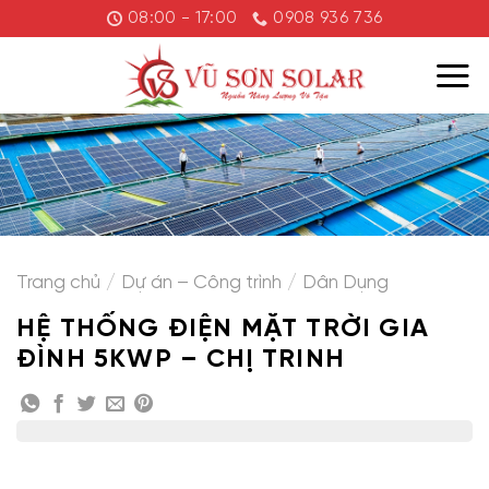
Chuyển
08:00 - 17:00
0908 936 736
đến
nội
dung
Trang chủ
/
Dự án – Công trình
/
Dân Dụng
HỆ THỐNG ĐIỆN MẶT TRỜI GIA
ĐÌNH 5KWP – CHỊ TRINH