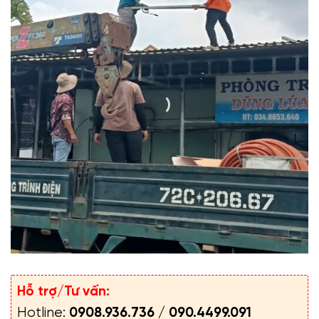
Hỗ trợ/Tư vấn:
Hotline:
0908.936.736
/
090.4499.091