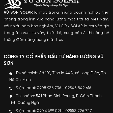
VŨ SƠN SOLAR
là một trong những doanh nghiệp tiên
phong trong lĩnh vực năng lượng mặt trời tại Việt Nam.
Với nhiều năm kinh nghiệm, VŨ SƠN SOLAR là chuyên gia
trong lĩnh vực: tư vấn, thiết kế, cung cấp & thi công hệ
thống điện năng lượng mặt trời.
CÔNG TY CỔ PHẦN ĐẦU TƯ NĂNG LƯỢNG VŨ
SƠN
Trụ sở chính: Số 101, Tỉnh lộ 44A, xã Long Điền, Tp.
Hồ Chí Minh
Điện thoại: 0908 936 736 - 02543 842 616
Chi nhánh: 541 Phan Đình Phùng, P. Cẩm Thành,
tỉnh Quảng Ngãi
Điện thoại: 090 4499 091 – 02553 726 727