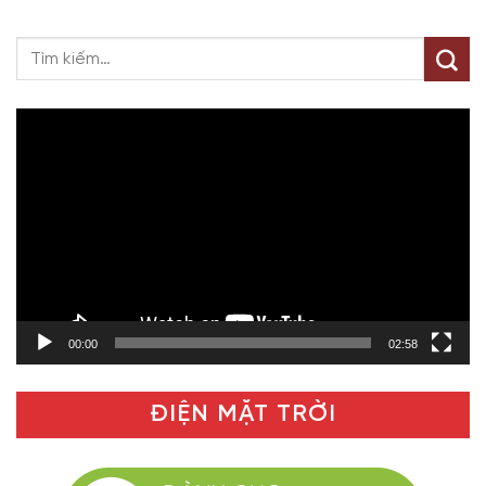
Trình
chơi
Video
00:00
02:58
ĐIỆN MẶT TRỜI