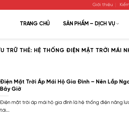
Giới thiệu
Kiểm
TRANG CHỦ
SẢN PHẨM – DỊCH VỤ
ƯU TRỮ THẺ:
HỆ THỐNG ĐIỆN MẶT TRỜI MÁI N
Điện Mặt Trời Áp Mái Hộ Gia Đình – Nên Lắp Ng
Bây Giờ
Điện mặt trời áp mái hộ gia đình là hệ thống điện năng l
tái...