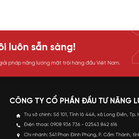
i luôn sẵn sàng!
giải pháp năng lượng mặt trời hàng đầu Việt Nam.
CÔNG TY CỔ PHẦN ĐẦU TƯ NĂNG 
Trụ sở chính: Số 101, Tỉnh lộ 44A, xã Long Điền, Tp.
Điện thoại: 0908 936 736 - 02543 842 616
Chi nhánh: 541 Phan Đình Phùng, P. Cẩm Thành, tỉ