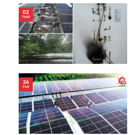
02
Th10
26
Th9