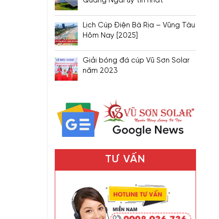
Quảng Ngãi uy tín nhất
Lịch Cúp Điện Bà Rịa – Vũng Tàu
Hôm Nay [2025]
Giải bóng đá cúp Vũ Sơn Solar
năm 2023
TƯ VẤN