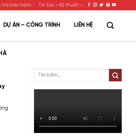
 tra bảo hành
Tin tức – Kỹ thuật
DỰ ÁN – CÔNG TRÌNH
LIÊN HỆ
HÀ
ay
ượng