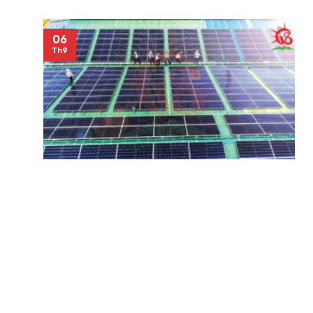
06
Th9