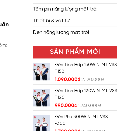
Tấm pin năng lượng mặt trời
Thiết bị & vật tư
huẩn
Đèn năng lượng mặt trời
gồm:
SẢN PHẨM MỚI
Đèn Tích Hợp 150W NLMT VSS
T150
1.090.000
₫
2.120.000
₫
Đèn Tích Hợp 120W NLMT VSS
T120
990.000
₫
1.740.000
₫
Đèn Pha 300W NLMT VSS
P300