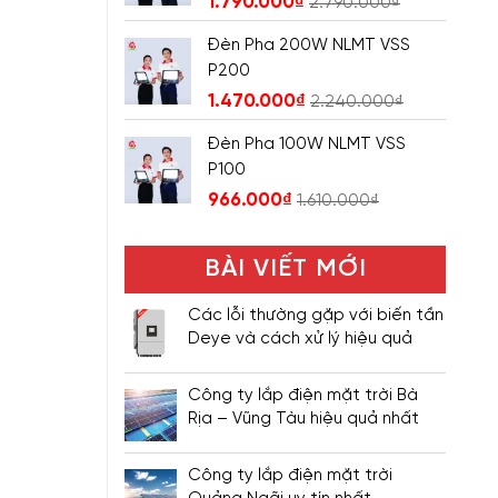
1.790.000
₫
2.790.000
₫
Đèn Pha 200W NLMT VSS
P200
1.470.000
₫
2.240.000
₫
Đèn Pha 100W NLMT VSS
P100
966.000
₫
1.610.000
₫
BÀI VIẾT MỚI
Các lỗi thường gặp với biến tần
Deye và cách xử lý hiệu quả
Công ty lắp điện mặt trời Bà
Rịa – Vũng Tàu hiệu quả nhất
Công ty lắp điện mặt trời