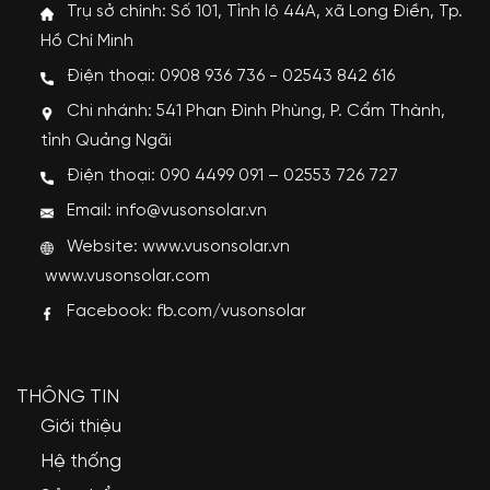
Trụ sở chính: Số 101, Tỉnh lộ 44A, xã Long Điền, Tp.
Hồ Chí Minh
Điện thoại: 0908 936 736 - 02543 842 616
Chi nhánh: 541 Phan Đình Phùng, P. Cẩm Thành,
tỉnh Quảng Ngãi
Điện thoại: 090 4499 091 – 02553 726 727
Email: info@vusonsolar.vn
Website:
www.vusonsolar.vn
www.vusonsolar.com
Facebook:
fb.com/vusonsolar
THÔNG TIN
Giới thiệu
Hệ thống