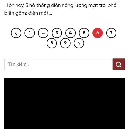
Hiện nay, 3 hệ thống điện năng lượng mặt trời phổ
biến gồm: điện mặt...
1
…
3
4
5
6
7
8
9
Trình
chơi
Video