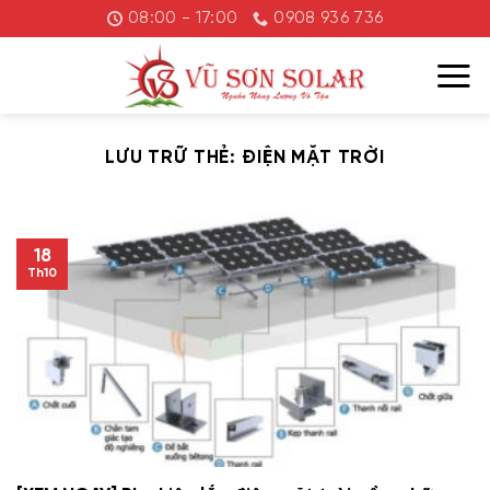
Chuyển
08:00 - 17:00
0908 936 736
đến
nội
dung
LƯU TRỮ THẺ:
ĐIỆN MẶT TRỜI
18
Th10