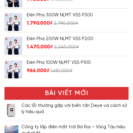
Đèn Pha 300W NLMT VSS P300
1.790.000
₫
2.790.000
₫
Đèn Pha 200W NLMT VSS P200
1.470.000
₫
2.240.000
₫
Đèn Pha 100W NLMT VSS P100
966.000
₫
1.610.000
₫
BÀI VIẾT MỚI
Các lỗi thường gặp với biến tần Deye và cách xử
lý hiệu quả
Công ty lắp điện mặt trời Bà Rịa – Vũng Tàu hiệu