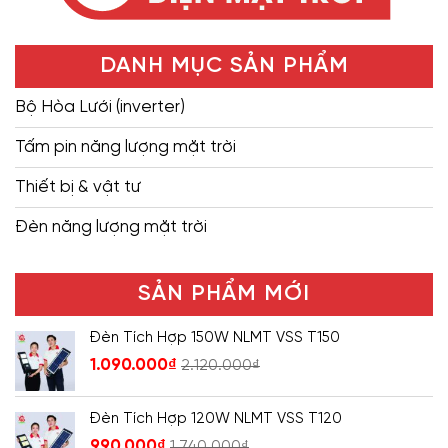
DANH MỤC SẢN PHẨM
Bộ Hòa Lưới (inverter)
Tấm pin năng lượng mặt trời
Thiết bị & vật tư
Đèn năng lượng mặt trời
SẢN PHẨM MỚI
Đèn Tích Hợp 150W NLMT VSS T150
1.090.000
₫
2.120.000
₫
Đèn Tích Hợp 120W NLMT VSS T120
990.000
₫
1.740.000
₫