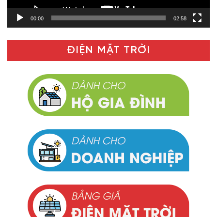
00:00
02:58
ĐIỆN MẶT TRỜI