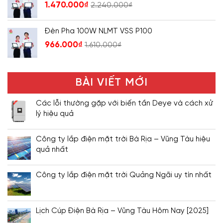
1.470.000
₫
2.240.000
₫
Đèn Pha 100W NLMT VSS P100
966.000
₫
1.610.000
₫
BÀI VIẾT MỚI
Các lỗi thường gặp với biến tần Deye và cách xử
lý hiệu quả
Công ty lắp điện mặt trời Bà Rịa – Vũng Tàu hiệu
quả nhất
Công ty lắp điện mặt trời Quảng Ngãi uy tín nhất
Lịch Cúp Điện Bà Rịa – Vũng Tàu Hôm Nay [2025]