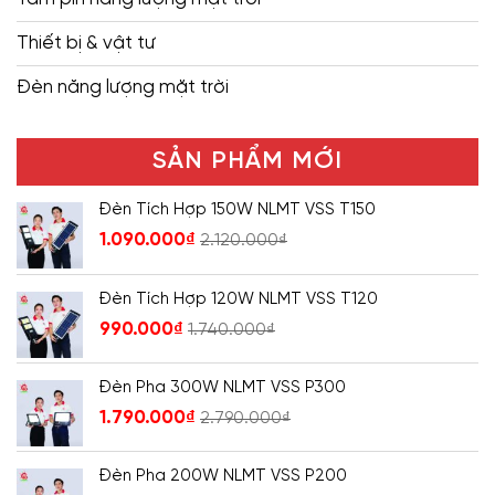
Thiết bị & vật tư
Đèn năng lượng mặt trời
SẢN PHẨM MỚI
Đèn Tích Hợp 150W NLMT VSS T150
1.090.000
₫
2.120.000
₫
Đèn Tích Hợp 120W NLMT VSS T120
990.000
₫
1.740.000
₫
Đèn Pha 300W NLMT VSS P300
1.790.000
₫
2.790.000
₫
Đèn Pha 200W NLMT VSS P200