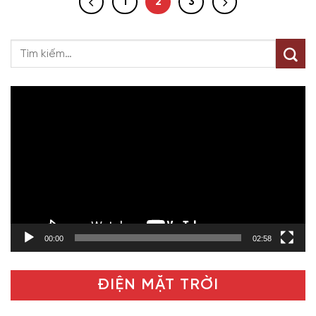
1
2
3
Trình
chơi
Video
00:00
02:58
ĐIỆN MẶT TRỜI