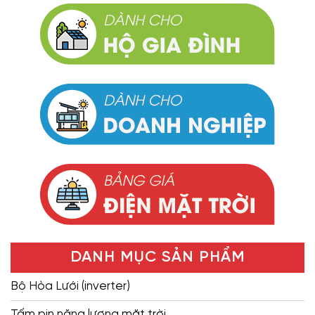
DANH MỤC SẢN PHẨM
Bộ Hòa Lưới (inverter)
Tấm pin năng lượng mặt trời