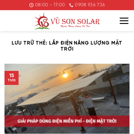
Chuyển
08:00 - 17:00
0908 936 736
đến
nội
dung
LƯU TRỮ THẺ:
LẮP ĐIỆN NĂNG LƯỢNG MẶT
TRỜI
15
Th10