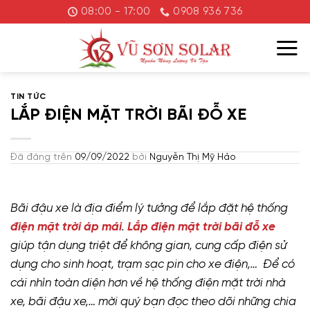
Chuyển
08:00 - 17:00
0908 936 736
đến
nội
dung
TIN TỨC
LẮP ĐIỆN MẶT TRỜI BÃI ĐỖ XE
Đã đăng trên
09/09/2022
bởi
Nguyễn Thị Mỹ Hảo
Bãi đậu xe là địa điểm lý tưởng để lắp đặt hệ thống
điện mặt trời áp mái
.
Lắp điện mặt trời bãi đỗ xe
giúp tận dụng triệt để không gian, cung cấp điện sử
dụng cho sinh hoạt, trạm sạc pin cho xe điện,… Để có
cái nhìn toàn diện hơn về hệ thống điện mặt trời nhà
xe, bãi đậu xe,… mời quý bạn đọc theo dõi những chia