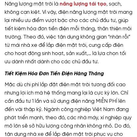
Năng lượng mặt trời là
năng lượng tái tạo
, sạch,
không cạn kiệt. Vì vậy, điện năng lượng mặt trời mang
lại nhiều ưu điểm vượt bậc cho các chủ đầu tư, giúp
tiết kiệm hóa đơn tiền điện mỗi tháng, thân thiện môi
trường. Theo đó, việc tận dụng không gian “nhàn rỗi”
từ mái nhà xe để lắp điện mặt trời, cung cấp điện
cho hoạt động sinh hoạt, sản xuất,… là lựa chọn tối
ưu dành nhất dành cho các chủ đầu tư.
Tiết Kiệm Hóa Đơn Tiền Điện Hàng Tháng
Mặc dù chi phí lắp đặt điện mặt trời tương đối cao
nhưng lợi ích mà hệ thống mang lại là cực kỳ lớn. Chỉ
cần đầu tư 1 lần và sử dụng điện năng MIỄN PHÍ lên
đến vài thập kỷ. Ngành công nghiệp Việt Nam đang
phát triển mạnh, theo đó, các nhà máy, xí nghiệp quy
mô lớn sẽ sở hữu lượng công nhân không nhỏ. Do đó,
tận dụng nhà xe để lắp điện mặt trời phục vụ cho