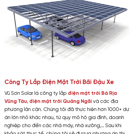
Công Ty Lắp Điện Mặt Trời Bãi Đậu Xe
Vũ Sơn Solar là công ty lắp
điện mặt trời Bà Rịa
Vũng Tàu
,
điện mặt trời Quảng Ngãi
và các địa
phương lân cận. Chúng tôi đã thực hiện hơn 1000+ dự
án lớn nhỏ khác nhau, từ quy mô hộ gia đình, doanh
nghiệp cho đến các nhà máy, nhà xưởng,… Sau khi
khảo sát thực tế, chúng tôi sẽ đưa ra phương án thi