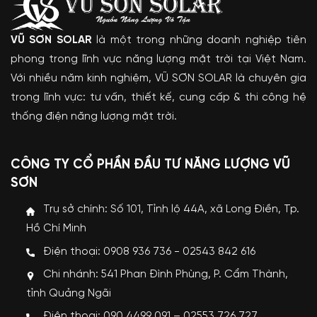
VŨ SƠN SOLAR
là một trong những doanh nghiệp tiên
phong trong lĩnh vực năng lượng mặt trời tại Việt Nam.
Với nhiều năm kinh nghiệm, VŨ SƠN SOLAR là chuyên gia
trong lĩnh vực: tư vấn, thiết kế, cung cấp & thi công hệ
thống điện năng lượng mặt trời.
CÔNG TY CỔ PHẦN ĐẦU TƯ NĂNG LƯỢNG VŨ
SƠN
Trụ sở chính: Số 101, Tỉnh lộ 44A, xã Long Điền, Tp.
Hồ Chí Minh
Điện thoại: 0908 936 736 - 02543 842 616
Chi nhánh: 541 Phan Đình Phùng, P. Cẩm Thành,
tỉnh Quảng Ngãi
Điện thoại: 090 4499 091 – 02553 726 727