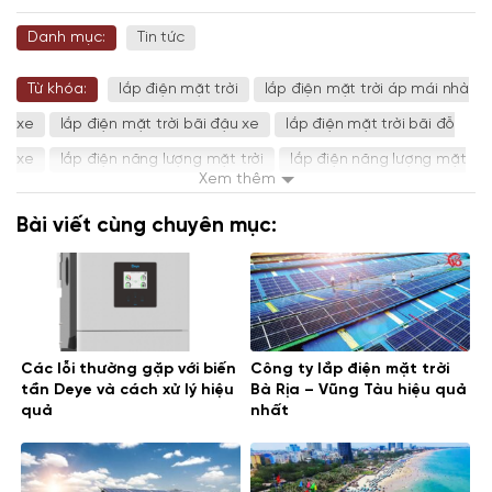
Danh mục:
Tin tức
Từ khóa:
lắp điện mặt trời
lắp điện mặt trời áp mái nhà
xe
lắp điện mặt trời bãi đậu xe
lắp điện mặt trời bãi đỗ
xe
lắp điện năng lượng mặt trời
lắp điện năng lượng mặt
Xem thêm
trời bãi đậu xe
lắp điện năng lượng mặt trời bãi đỗ xe
lắp
Bài viết cùng chuyên mục:
điện năng lượng mặt trời nhà xe
lắp điện năng lượng mặt
trời nhà đậu xe
điện mặt trời
điện mặt trời bãi đậu xe
điện mặt trời bãi đỗ xe
điện mặt trời nhà xe
điện năng
lượng mặt trời
Các lỗi thường gặp với biến
Công ty lắp điện mặt trời
tần Deye và cách xử lý hiệu
Bà Rịa – Vũng Tàu hiệu quả
quả
nhất