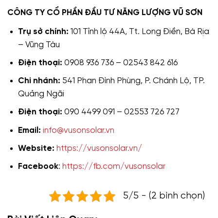
CÔNG TY CỔ PHẦN ĐẦU TƯ NĂNG LƯỢNG VŨ SƠN
Trụ sở chính:
101 Tỉnh lộ 44A, Tt. Long Điền, Bà Rịa
– Vũng Tàu
Điện thoại:
0908 936 736 – 02543 842 616
Chi nhánh:
541 Phan Đình Phùng, P. Chánh Lộ, TP.
Quảng Ngãi
Điện thoại:
090 4499 091 – 02553 726 727
Email:
info@vusonsolar.vn
Website:
https://vusonsolar.vn/
Facebook
:
https://fb.com/vusonsolar
5/5 - (2 bình chọn)