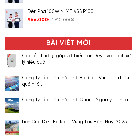
Đèn Pha 100W NLMT VSS P100
966.000
₫
1.610.000
₫
BÀI VIẾT MỚI
Các lỗi thường gặp với biến tần Deye và cách xử
lý hiệu quả
Công ty lắp điện mặt trời Bà Rịa – Vũng Tàu hiệu
quả nhất
Công ty lắp điện mặt trời Quảng Ngãi uy tín nhất
Lịch Cúp Điện Bà Rịa – Vũng Tàu Hôm Nay [2025]