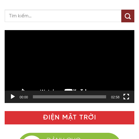
Trình
chơi
Video
00:00
02:58
ĐIỆN MẶT TRỜI