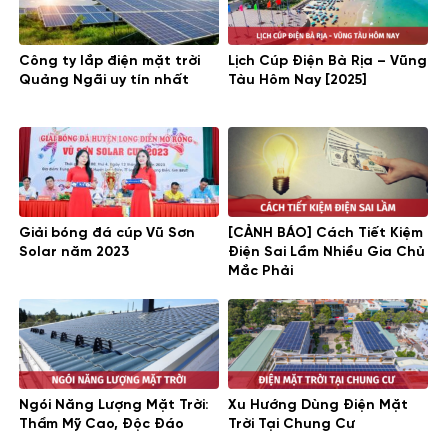
Công ty lắp điện mặt trời
Lịch Cúp Điện Bà Rịa – Vũng
Quảng Ngãi uy tín nhất
Tàu Hôm Nay [2025]
Giải bóng đá cúp Vũ Sơn
[CẢNH BÁO] Cách Tiết Kiệm
Solar năm 2023
Điện Sai Lầm Nhiều Gia Chủ
Mắc Phải
Ngói Năng Lượng Mặt Trời:
Xu Hướng Dùng Điện Mặt
Thẩm Mỹ Cao, Độc Đáo
Trời Tại Chung Cư