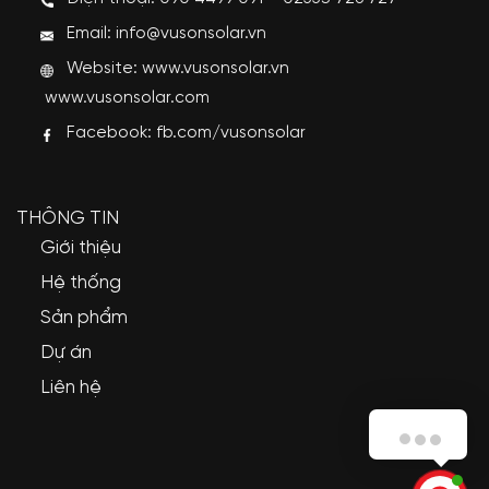
Email: info@vusonsolar.vn
Website:
www.vusonsolar.vn
www.vusonsolar.com
Facebook:
fb.com/vusonsolar
THÔNG TIN
Giới thiệu
Hệ thống
Sản phẩm
Dự án
Liên hệ
Vũ Sơn Solar xin chào Quý khách!