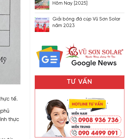
Hôm Nay [2025]
Giải bóng đá cúp Vũ Sơn Solar
năm 2023
TƯ VẤN
hực tế.
 phủ
̀nh thực