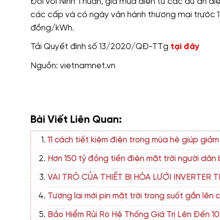
Đối với Ninh Thuận, giá mua điện từ các dự án điệ
các cấp và có ngày vận hành thương mại trước 
đồng/kWh.
Tải Quyết định số 13/2020/QĐ-TTg
tại đây
Nguồn: vietnamnet.vn
Bài Viết Liên Quan:
11 cách tiết kiệm điện trong mùa hè giúp giả
Hơn 150 tỷ đồng tiền điện mặt trời người dân
VAI TRÒ CỦA THIẾT BỊ HÒA LƯỚI INVERTE
Tương lai mới pin mặt trời trong suốt gắn lên 
Bảo Hiểm Rủi Ro Hệ Thống Giá Trị Lên Đến 1