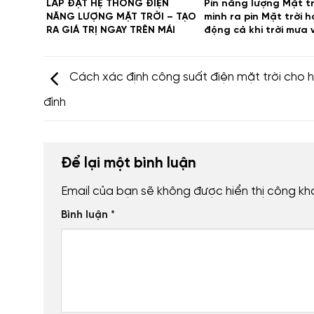
LẮP ĐẶT HỆ THỐNG ĐIỆN
Pin năng lượng Mặt tr
NĂNG LƯỢNG MẶT TRỜI – TẠO
minh ra pin Mặt trời 
RA GIÁ TRỊ NGAY TRÊN MÁI
động cả khi trời mưa 
NHÀ
không có nắng
Cách xác định công suất điện mặt trời cho h
đình
Để lại một bình luận
Email của bạn sẽ không được hiển thị công kha
Bình luận
*