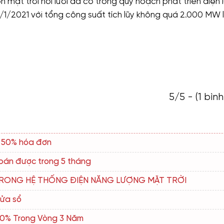
n mặt trời nối lưới đã có trong quy hoạch phát triển điện l
1/1/2021 với tổng công suất tích lũy không quá 2.000 MW 
5/5 - (1 bìn
m 50% hóa đơn
 bán được trong 5 tháng
R TRONG HỆ THỐNG ĐIỆN NĂNG LƯỢNG MẶT TRỜI
cửa sổ
00% Trong Vòng 3 Năm