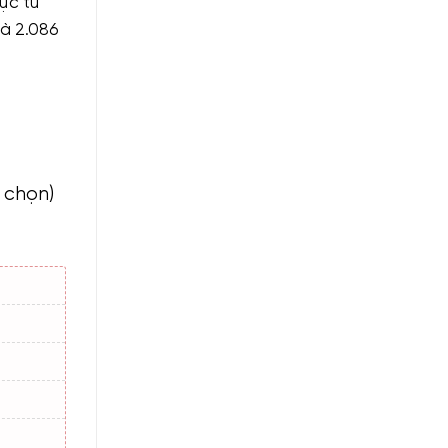
ực từ
là 2.086
h chọn)