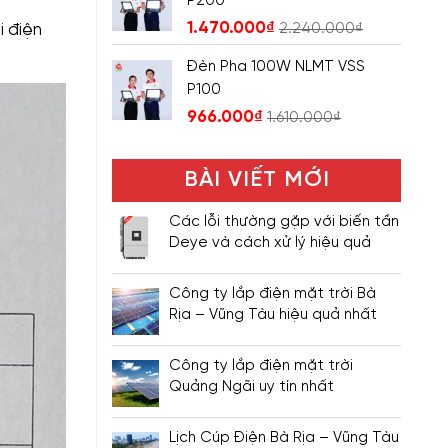
P200
1.470.000
₫
i điện
2.240.000
₫
Đèn Pha 100W NLMT VSS
P100
966.000
₫
1.610.000
₫
BÀI VIẾT MỚI
Các lỗi thường gặp với biến tần
Deye và cách xử lý hiệu quả
Công ty lắp điện mặt trời Bà
Rịa – Vũng Tàu hiệu quả nhất
Công ty lắp điện mặt trời
Quảng Ngãi uy tín nhất
Lịch Cúp Điện Bà Rịa – Vũng Tàu