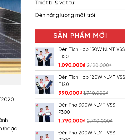
Thiết bị & vật tư
Đèn năng lượng mặt trời
SẢN PHẨM MỚI
Đèn Tích Hợp 150W NLMT VSS
T150
1.090.000
₫
2.120.000
₫
Đèn Tích Hợp 120W NLMT VSS
T120
990.000
₫
1.740.000
₫
2/2020
Đèn Pha 300W NLMT VSS
P300
ành
1.790.000
₫
2.790.000
₫
n (hoặc
Đèn Pha 200W NLMT VSS