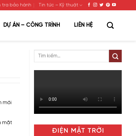
 tra bảo hành
Tin tức – Kỹ thuật
DỰ ÁN – CÔNG TRÌNH
LIÊN HỆ
h mới
n mặt
ĐIỆN MẶT TRỜI