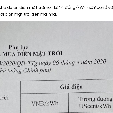
o dự án điện mặt trời nổi; 1.644 đồng/kWh (7,09 cent) vớ
i điện mặt trời trên mái nhà.