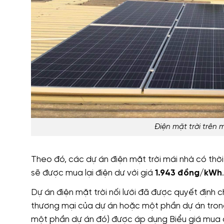
Điện mặt trời trên
Theo đó, các dự án điện mặt trời mái nhà có thờ
sẽ được mua lại điện dư với giá
1.943 đồng/kWh
.
Dự án điện mặt trời nối lưới đã được quyết địn
thương mại của dự án hoặc một phần dự án tron
một phần dự án đó) được áp dụng Biểu giá mua đ