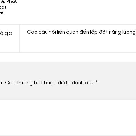
ời: Phát
hoạt
và
Các câu hỏi liên quan đến lắp đặt năng lượng
ộ gia
i.
Các trường bắt buộc được đánh dấu
*