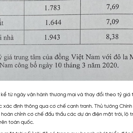
 từ ngày vận hành thương mại và thay đổi theo tỷ giá t
̣c xác định thông qua cơ chế cạnh tranh. Thủ tướng Chính
 chỉnh cơ chế đấu thầu các dự án điện mặt trời, lộ tri
trên toàn quốc.