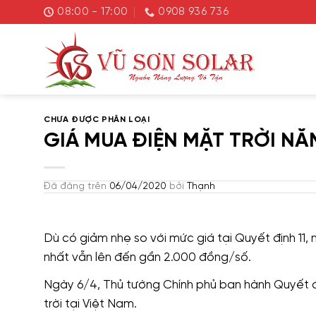
Chuyển
08:00 - 17:00
0908 936 736
đến
nội
dung
CHƯA ĐƯỢC PHÂN LOẠI
GIÁ MUA ĐIỆN MẶT TRỜI NĂ
Đã đăng trên
06/04/2020
bởi
Thạnh
Dù có giảm nhẹ so với mức giá tại Quyết định 11
nhất vẫn lên đến gần 2.000 đồng/số.
Ngày 6/4, Thủ tướng Chính phủ ban hành Quyết 
trời tại Việt Nam.