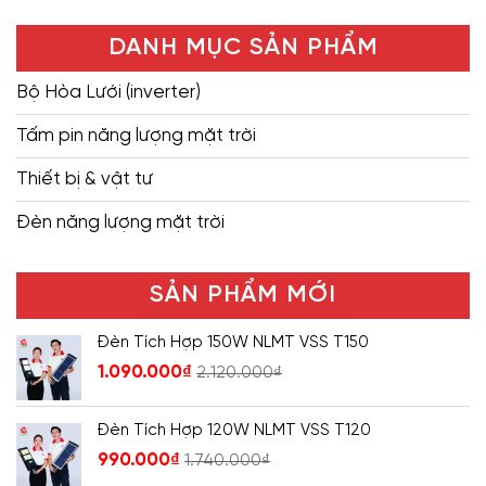
DANH MỤC SẢN PHẨM
Bộ Hòa Lưới (inverter)
Tấm pin năng lượng mặt trời
Thiết bị & vật tư
Đèn năng lượng mặt trời
SẢN PHẨM MỚI
Đèn Tích Hợp 150W NLMT VSS T150
1.090.000
₫
2.120.000
₫
Đèn Tích Hợp 120W NLMT VSS T120
990.000
₫
1.740.000
₫