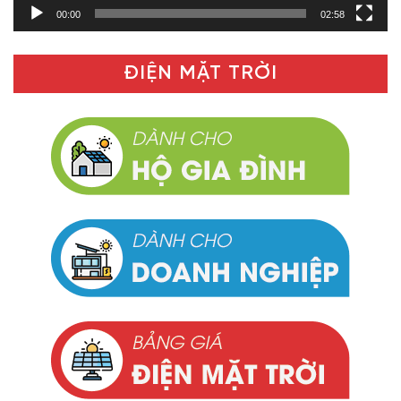
00:00
02:58
ĐIỆN MẶT TRỜI