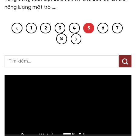
năng lượng mặt trời,...
1
2
3
4
5
6
7
8
Trình
chơi
Video