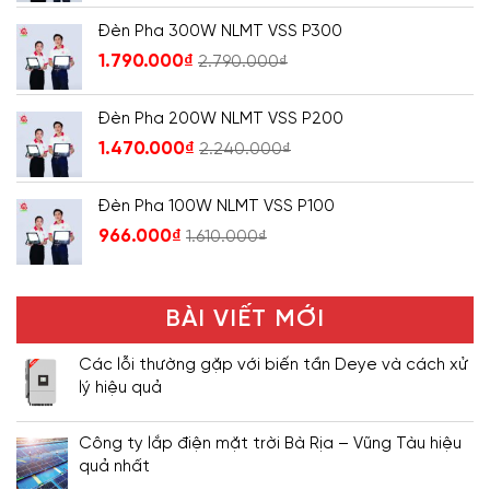
Đèn Pha 300W NLMT VSS P300
1.790.000
₫
2.790.000
₫
Đèn Pha 200W NLMT VSS P200
1.470.000
₫
2.240.000
₫
Đèn Pha 100W NLMT VSS P100
966.000
₫
1.610.000
₫
BÀI VIẾT MỚI
Các lỗi thường gặp với biến tần Deye và cách xử
lý hiệu quả
Công ty lắp điện mặt trời Bà Rịa – Vũng Tàu hiệu
quả nhất