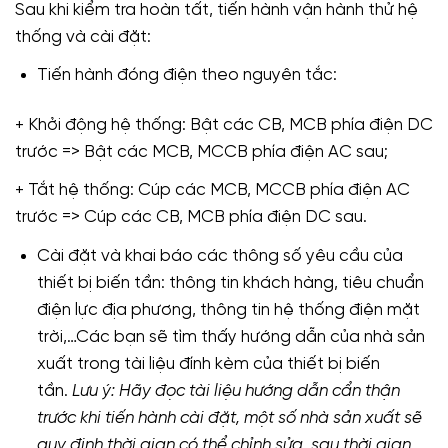
Sau khi kiểm tra hoàn tất, tiến hành vận hành thử hệ
thống và cài đặt:
Tiến hành đóng điện theo nguyên tắc:
+ Khởi động hệ thống: Bật các CB, MCB phía điện DC
trước => Bật các MCB, MCCB phía điện AC sau;
+ Tắt hệ thống: Cúp các MCB, MCCB phía điện AC
trước => Cúp các CB, MCB phía điện DC sau.
Cài đặt và khai báo các thông số yêu cầu của
thiết bị biến tần: thông tin khách hàng, tiêu chuẩn
điện lực địa phương, thông tin hệ thống điện mặt
trời,…Các bạn sẽ tìm thấy hướng dẫn của nhà sản
xuất trong tài liệu đính kèm của thiết bị biến
tần.
Lưu ý: Hãy đọc tài liệu hướng dẫn cẩn thận
trước khi tiến hành cài đặt, một số nhà sản xuất sẽ
quy định thời gian có thể chỉnh sửa, sau thời gian