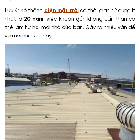
Lưu ý: hệ thống
điện mặt trời
có thời gian sử dụng ít
nhất là
20 năm
, việc khoan gắn không cẩn thận có
thể làm hư hại mái nhà của bạn. Gây ra nhiều vấn để
về mái nhà sau này.