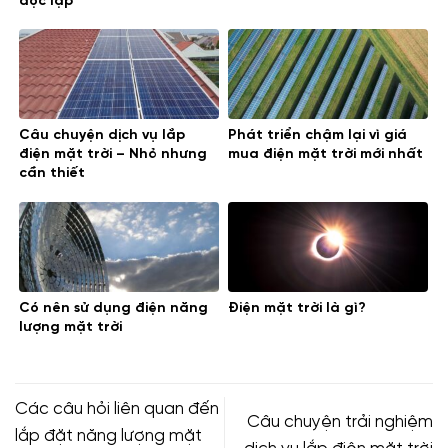
độc lập
Câu chuyện dịch vụ lắp
Phát triển chậm lại vì giá
điện mặt trời – Nhỏ nhưng
mua điện mặt trời mới nhất
cần thiết
Có nên sử dụng điện năng
Điện mặt trời là gì?
lượng mặt trời
Các câu hỏi liên quan đến
Câu chuyện trải nghiệm
lắp đặt năng lượng mặt