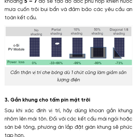
khoảng
5 – 7
độ sẽ tạo độ dốc phù hợp khiến nước
mưa cuốn trôi bụi bẩn và đảm bảo các yêu cầu an
toàn kết cấu.
Cẩn thận vị trí che bóng dù 1 chút cũng làm giảm sản
lượng điện
3. Gắn khung cho tấm pin mặt trời
Sau khi xác định vị trí, hãy dùng khoan gắn khung
nhôm lên mái tôn. Đối với các kết cấu mái ngói hoặc
sàn bê tông, phương án lắp đặt giàn khung sẽ phức
tạp hơn.