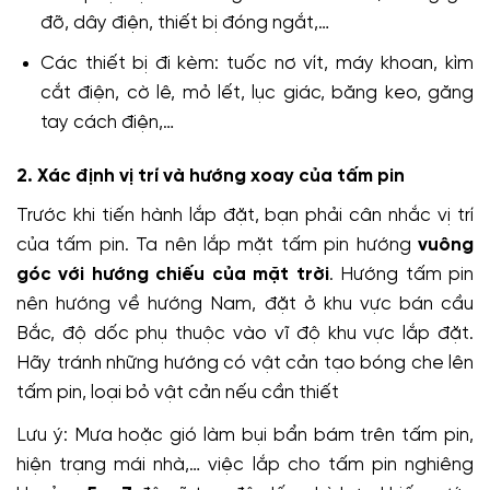
đỡ, dây điện, thiết bị đóng ngắt,…
Các thiết bị đi kèm: tuốc nơ vít, máy khoan, kìm
cắt điện, cờ lê, mỏ lết, lục giác, băng keo, găng
tay cách điện,…
2. Xác định vị trí và hướng xoay của tấm pin
Trước khi tiến hành lắp đặt, bạn phải cân nhắc vị trí
của tấm pin. Ta nên lắp mặt tấm pin hướng
vuông
góc với hướng chiếu của mặt trời
. Hướng tấm pin
nên hướng về hướng Nam, đặt ở khu vực bán cầu
Bắc, độ dốc phụ thuộc vào vĩ độ khu vực lắp đặt.
Hãy tránh những hướng có vật cản tạo bóng che lên
tấm pin, loại bỏ vật cản nếu cần thiết
Lưu ý: Mưa hoặc gió làm bụi bẩn bám trên tấm pin,
hiện trạng mái nhà,… việc lắp cho tấm pin nghiêng