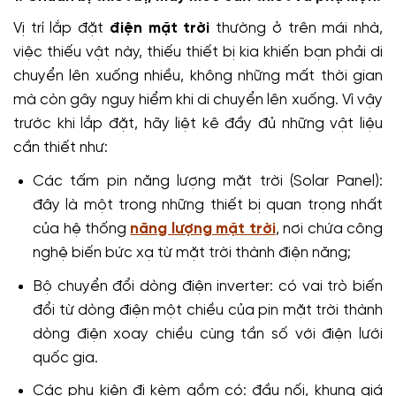
Vị trí lắp đặt
điện mặt trời
thường ở trên mái nhà,
việc thiếu vật này, thiếu thiết bị kia khiến bạn phải di
chuyển lên xuống nhiều, không những mất thời gian
mà còn gây nguy hiểm khi di chuyển lên xuống.
Vì vậy
trước khi lắp đặt, hãy liệt kê đầy đủ những vật liệu
cần thiết như:
Các tấm pin năng lượng mặt trời (Solar Panel):
đây là một trong những thiết bị quan trọng nhất
của hệ thống
năng lượng mặt trời
, nơi chứa công
nghệ biến bức xạ từ mặt trời thành điện năng;
Bộ chuyển đổi dòng điện inverter: có vai trò biến
đổi từ dòng điện một chiều của pin mặt trời thành
dòng điện xoay chiều cùng tần số với điện lưới
quốc gia.
Các phụ kiện đi kèm gồm có: đầu nối, khung giá