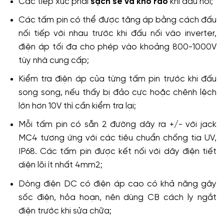
Các tiếp xúc phải
sạch sẽ và khô ráo
khi đấu nối;
Các tấm pin có thể được tăng áp bằng cách đấu
nối tiếp với nhau trước khi đấu nối vào inverter,
điện áp tối đa cho phép vào khoảng 800-1000V
tùy nhà cung cấp;
Kiểm tra điện áp của từng tấm pin trước khi đấu
song song, nếu thấy bị đảo cực hoặc chênh lệch
lớn hơn 10V thì cần kiểm tra lại;
Mỗi tấm pin có sẵn 2 đường dây ra +/- với jack
MC4 tương ứng với các tiêu chuẩn chống tia UV,
IP68. Các tấm pin được kết nối với dây điện tiết
diện lõi ít nhất 4mm2;
Dòng điện DC có điện áp cao có khả năng gây
sốc điện, hỏa hoạn, nên dùng CB cách ly ngắt
điện trước khi sửa chữa;