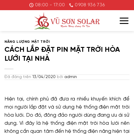
Chuyển
08:00 - 17:00
0908 936 736
đến
nội
dung
NĂNG LƯỢNG MẶT TRỜI
CÁCH LẮP ĐẶT PIN MẶT TRỜI HÒA
LƯỚI TẠI NHÀ
Đã đăng trên
13/04/2020
bởi
admin
Hiện tại, chính phủ đã đưa ra nhiều khuyến khích để
mọi người lắp đặt và sử dụng hệ thống điện mặt trời
hòa lưới. Do đó, đông đảo người dùng đang ưu ái sử
dụng. Vì đây là hệ thống điện mặt trời hòa lưới nên
không cần quan tâm đến hệ thống điện năng hiện tại