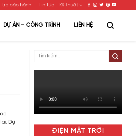
 tra bảo hành
Tin tức – Kỹ thuật
DỰ ÁN – CÔNG TRÌNH
LIÊN HỆ
các
lai. Dự
ĐIỆN MẶT TRỜI