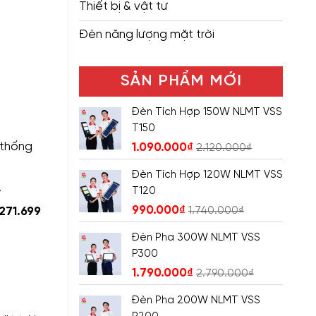
Thiết bị & vật tư
Đèn năng lượng mặt trời
SẢN PHẨM MỚI
Đèn Tích Hợp 150W NLMT VSS
T150
 thống
1.090.000
₫
2.120.000
₫
Đèn Tích Hợp 120W NLMT VSS
T120
y
990.000
₫
1.740.000
₫
.271.699
Đèn Pha 300W NLMT VSS
P300
1.790.000
₫
2.790.000
₫
Đèn Pha 200W NLMT VSS