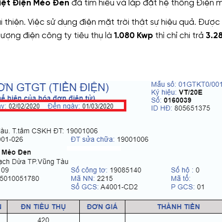
iệt Điện Mèo Đen
đã tìm hiểu và lắp đặt hệ thống Điện mặ
thiện. Việc sử dụng điện mặt trời thật sự hiệu quả. Được 
lượng điện công ty tiêu thụ là
1.080 Kwp
thì chỉ chi trả
3.2