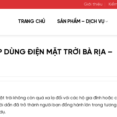
Giới thiệu
Kiểm
TRANG CHỦ
SẢN PHẨM – DỊCH VỤ
DÙNG ĐIỆN MẶT TRỜI BÀ RỊA –
t trời không còn quá xa lạ đối với các hộ gia đình hoặc 
rời dần đã trở thành người bạn đồng hành lớn trong tương 
dụ.