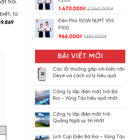
P200
t trời.
1.470.000
₫
2.240.000
₫
biết, từ
Đèn Pha 100W NLMT VSS
89.869
P100
966.000
₫
1.610.000
₫
BÀI VIẾT MỚI
Các lỗi thường gặp với biến tần
Deye và cách xử lý hiệu quả
Công ty lắp điện mặt trời Bà
Rịa – Vũng Tàu hiệu quả nhất
Công ty lắp điện mặt trời
Quảng Ngãi uy tín nhất
Lịch Cúp Điện Bà Rịa – Vũng Tàu