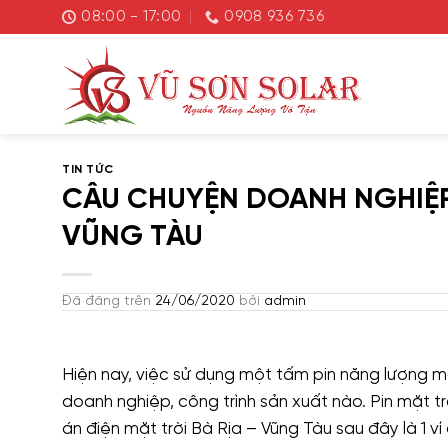
Chuyển
08:00 - 17:00
0908 936 736
đến
nội
dung
TIN TỨC
CÂU CHUYỆN DOANH NGHIỆP 
VŨNG TÀU
Đã đăng trên
24/06/2020
bởi
admin
Hiện nay, việc sử dụng một tấm pin năng lượng mặ
doanh nghiệp, công trình sản xuất nào. Pin mặt t
án điện mặt trời Bà Rịa – Vũng Tàu sau đây là 1 ví 