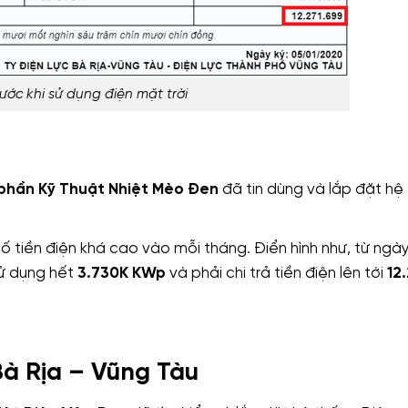
ước khi sử dụng điện mặt trời
phần Kỹ Thuật Nhiệt Mèo Đen
đã tin dùng và lắp đặt hệ
số tiền điện khá cao vào mỗi tháng. Điển hình như, từ ngà
sử dụng hết
3.730K KWp
và phải chi trả tiền điện lên tới
12
Bà Rịa – Vũng Tàu