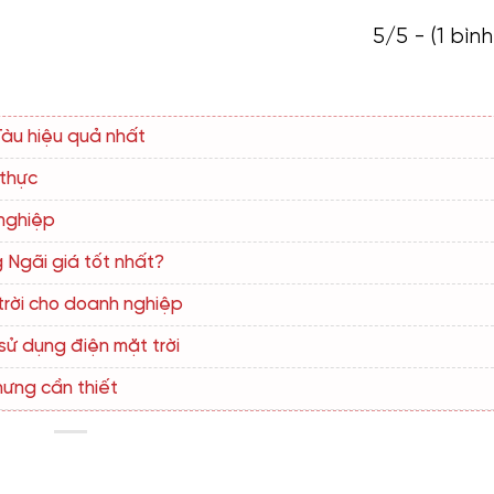
5/5 - (1 bìn
Tàu hiệu quả nhất
 thực
 nghiệp
 Ngãi giá tốt nhất?
trời cho doanh nghiệp
sử dụng điện mặt trời
hưng cần thiết