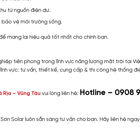
thu từ nguồn điện dư.
n bảo vệ môi trường sống.
ể mang lại hiệu quả tốt nhất cho chính bạn.
iệp tiên phong trong lĩnh vực năng lượng mặt trời tại Vi
lĩnh vực: tư vấn, thiết kế, cung cấp & thi công hệ thống đ
Hotline – 0908 
à Rịa – Vũng Tàu
vui lòng liên hệ:
Sơn Solar luôn sẵn sàng tư vấn cho bạn. Hãy liên hệ ngay