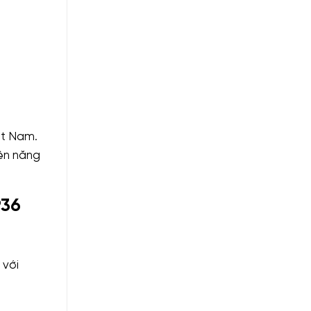
ệt Nam.
iện năng
936
 với