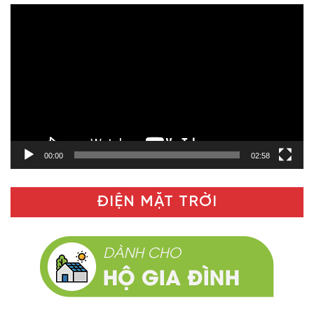
Trình
chơi
Video
00:00
02:58
ĐIỆN MẶT TRỜI