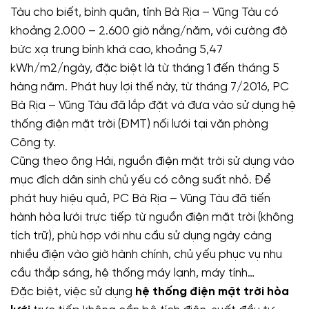
Tàu cho biết, bình quân, tỉnh Bà Rịa – Vũng Tàu có
khoảng 2.000 – 2.600 giờ nắng/năm, với cường độ
bức xạ trung bình khá cao, khoảng 5,47
kWh/m2/ngày, đặc biệt là từ tháng 1 đến tháng 5
hàng năm. Phát huy lợi thế này, từ tháng 7/2016, PC
Bà Rịa – Vũng Tàu đã lắp đặt và đưa vào sử dụng hệ
thống điện mặt trời (ĐMT) nối lưới tại văn phòng
Công ty.
Cũng theo ông Hải, nguồn điện mặt trời sử dụng vào
mục đích dân sinh chủ yếu có công suất nhỏ. Để
phát huy hiệu quả, PC Bà Rịa – Vũng Tàu đã tiến
hành hòa lưới trực tiếp từ nguồn điện mặt trời (không
tích trữ), phù hợp với nhu cầu sử dụng ngày càng
nhiều điện vào giờ hành chính, chủ yếu phục vụ nhu
cầu thắp sáng, hệ thống máy lạnh, máy tính…
Đặc biệt, việc sử dụng
hệ thống điện mặt trời hòa