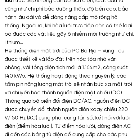
lưới
trực tiếp không cần bộ tích điện, suất đầu tư
cũng như chi phí bảo dưỡng thấp, độ bền cao, bảo
hành lâu dài và dễ dàng nâng cấp mở rộng hệ
thống. Ngoài ra, khi hòa lưới trực tiếp còn có thể loại
bỏ được các vật liệu gây ô nhiễm môi trường như chì,
lithium…
Hệ thống điện mặt trời của PC Bà Rịa – Vũng Tàu
được thiết kế và lắp đặt trên nóc tòa nhà văn
phòng, với tổng diện tích mái là 1.164m2, công suất
140 kWp. Hệ thống hoạt động theo nguyên lý, các
tấm pin năng lượng mặt trời sẽ nhận bức xạ mặt trời
và chuyển hóa thành nguồn điện một chiều (DC).
Thông qua bộ biến đổi điện DC/AC, nguồn điện DC
được chuyển đổi thành nguồn điện xoay chiều 220
V/ 50 Hz (AC) cùng pha, cùng tần số, kết nối với lưới
điện (điểm hòa lưới). Từ điểm hòa lưới, dòng điện AC
đi đến các bảng tủ điện để cung cấp cho các phụ