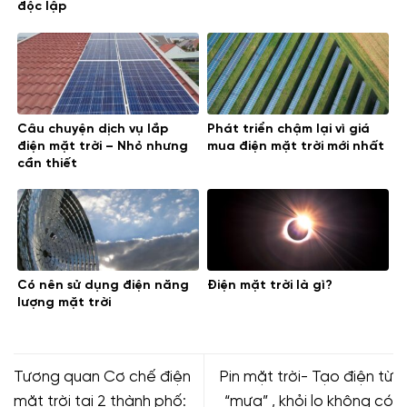
độc lập
Câu chuyện dịch vụ lắp
Phát triển chậm lại vì giá
điện mặt trời – Nhỏ nhưng
mua điện mặt trời mới nhất
cần thiết
Có nên sử dụng điện năng
Điện mặt trời là gì?
lượng mặt trời
Tương quan Cơ chế điện
Pin mặt trời- Tạo điện từ
mặt trời tại 2 thành phố:
“mưa” , khỏi lo không có