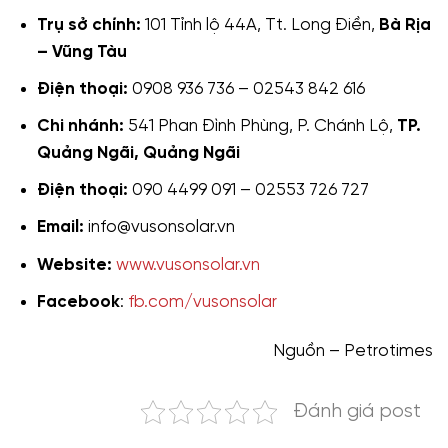
Trụ sở chính:
101 Tỉnh lộ 44A, Tt. Long Điền,
Bà Rịa
– Vũng Tàu
Điện thoại:
0908 936 736 – 02543 842 616
Chi nhánh:
541 Phan Đình Phùng, P. Chánh Lộ,
TP.
Quảng Ngãi, Quảng Ngãi
Điện thoại:
090 4499 091 – 02553 726 727
Email:
info@vusonsolar.vn
Website:
www.vusonsolar.vn
Facebook
:
fb.com/vusonsolar
Nguồn – Petrotimes
Đánh giá post