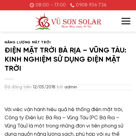
Chuyển
08:00 - 17:00
0908 936 736
đến
nội
dung
NĂNG LƯỢNG MẶT TRỜI
ĐIỆN MẶT TRỜI BÀ RỊA – VŨNG TÀU:
KINH NGHIỆM SỬ DỤNG ĐIỆN MẶT
TRỜI
Đã đăng trên
12/05/2018
bởi
admin
Với việc vận hành hiệu quả hệ thống điện mặt trời,
Công ty Điện lực Bà Rịa – Vũng Tàu (PC Bà Rịa –
Vũng Tàu) là một trong những đơn vị tiên phong sử
dụng nguồn năng lượng sạch, phù hợp với xu thế