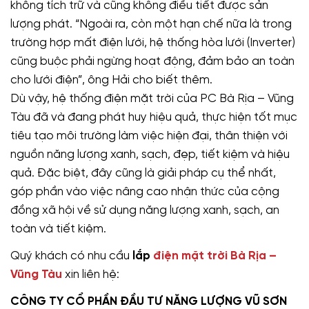
không tích trữ và cũng không điều tiết được sản
lượng phát. “Ngoài ra, còn một hạn chế nữa là trong
trường hợp mất điện lưới, hệ thống hòa lưới (Inverter)
cũng buộc phải ngừng hoạt động, đảm bảo an toàn
cho lưới điện”, ông Hải cho biết thêm.
Dù vậy, hệ thống điện mặt trời của PC Bà Rịa – Vũng
Tàu đã và đang phát huy hiệu quả, thực hiện tốt mục
tiêu tạo môi trường làm việc hiện đại, thân thiện với
nguồn năng lượng xanh, sạch, đẹp, tiết kiệm và hiệu
quả. Đặc biệt, đây cũng là giải pháp cụ thể nhất,
góp phần vào việc nâng cao nhận thức của cộng
đồng xã hội về sử dụng năng lượng xanh, sạch, an
toàn và tiết kiệm.
Quý khách có nhu cầu
lắp
điện mặt trời Bà Rịa –
Vũng Tàu
xin liên hệ:
CÔNG TY CỔ PHẦN ĐẦU TƯ NĂNG LƯỢNG VŨ SƠN