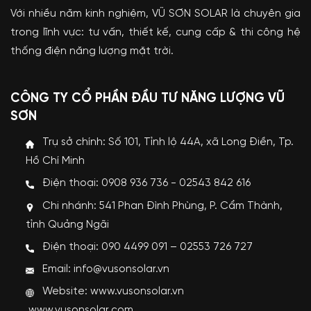
Với nhiều năm kinh nghiệm, VŨ SƠN SOLAR là chuyên gia
trong lĩnh vực: tư vấn, thiết kế, cung cấp & thi công hệ
thống điện năng lượng mặt trời.
CÔNG TY CỔ PHẦN ĐẦU TƯ NĂNG LƯỢNG VŨ
SƠN
Trụ sở chính: Số 101, Tỉnh lộ 44A, xã Long Điền, Tp.
Hồ Chí Minh
Điện thoại: 0908 936 736 - 02543 842 616
Chi nhánh: 541 Phan Đình Phùng, P. Cẩm Thành,
tỉnh Quảng Ngãi
Điện thoại: 090 4499 091 – 02553 726 727
Email: info@vusonsolar.vn
Website:
www.vusonsolar.vn
www.vusonsolar.com