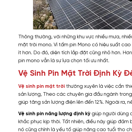
Thông thường, với những khu vực nhiều mưa, nhiề
mặt trời mono. Vì tấm pin Mono có hiệu suất cao
ít hơn. Do đó, diện tích lắp đặt cũng nhỏ hơn. H
pin mono vẫn là sự lựa chọn tối ưu nhất.
Vệ Sinh Pin Mặt Trời Định Kỳ 
Vệ sinh pin mặt trời
thường xuyên là việc cần thi
sản lượng, Theo các chuyên gia đầu ngành trong l
giúp tăng sản lượng điện lên đến 12%. Ngoài ra, 
Vệ sinh pin năng lượng định kỳ
giúp người dùng 
khắc phục kịp thời. Tất nhiên, điều này giúp đảm
nó cũng chính là yếu tố giúp nâng cao tuổi thọ ch