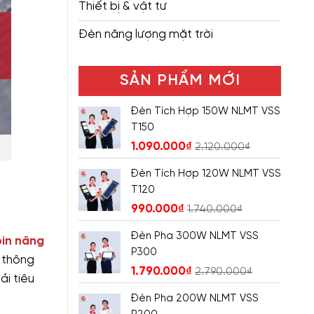
Thiết bị & vật tư
Đèn năng lượng mặt trời
SẢN PHẨM MỚI
Đèn Tích Hợp 150W NLMT VSS
T150
1.090.000
₫
2.120.000
₫
Đèn Tích Hợp 120W NLMT VSS
T120
990.000
₫
1.740.000
₫
Đèn Pha 300W NLMT VSS
pin năng
P300
 thông
1.790.000
₫
2.790.000
₫
ải tiêu
Đèn Pha 200W NLMT VSS