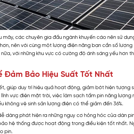
u mây, các chuyên gia đầu ngành khuyến cáo nên sử dụng 
 hơn, nên với cùng một lượng điện năng bạn cần số lượng
ơn nữa, với những khu vực có cường độ ánh sáng yếu hơn t
Để Đảm Bảo Hiệu Suất Tốt Nhất
ết, giúp duy trì hiệu quả hoạt động, giảm bớt hiện tượng 
ĩnh vực điện mặt trời, việc làm sạch tấm pin năng lượng 
nếu không vệ sinh sản lượng điện có thể giảm đến 36%.
dễ dàng phát hiện ra những nguy cơ hỏng hóc của dàn pi
 bảo hệ thống được hoạt động trong điều kiện tốt nhất. Ng
o pin.