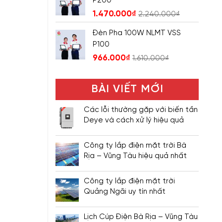
P200
1.470.000
₫
2.240.000
₫
Đèn Pha 100W NLMT VSS
P100
966.000
₫
1.610.000
₫
BÀI VIẾT MỚI
Các lỗi thường gặp với biến tần
Deye và cách xử lý hiệu quả
Công ty lắp điện mặt trời Bà
Rịa – Vũng Tàu hiệu quả nhất
Công ty lắp điện mặt trời
Quảng Ngãi uy tín nhất
Lịch Cúp Điện Bà Rịa – Vũng Tàu