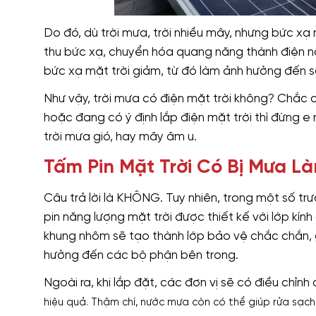
Do đó, dù trời mưa, trời nhiều mây, nhưng bức x
thu bức xạ, chuyển hóa quang năng thành điện nă
bức xạ mặt trời giảm, từ đó làm ảnh hưởng đến s
Như vậy, trời mưa có điện mặt trời không? Chắc 
hoặc đang có ý định lắp điện mặt trời thì đừng e
trời mưa gió, hay mây âm u.
Tấm Pin Mặt Trời Có Bị Mưa 
Câu trả lời là KHÔNG. Tuy nhiên, trong một số t
pin năng lượng mặt trời được thiết kế với lớp kính
khung nhôm sẽ tạo thành lớp bảo vệ chắc chắn,
hưởng đến các bộ phận bên trong.
Ngoài ra, khi lắp đặt, các đơn vị sẽ có điều chỉn
hiệu quả. Thậm chí, nước mưa còn có thể giúp rửa sạch b