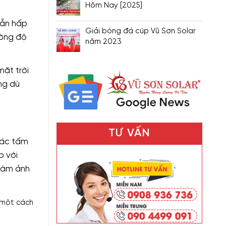
Hôm Nay [2025]
vẫn hấp
Giải bóng đá cúp Vũ Sơn Solar
ường độ
năm 2023
ặt trời
ng dù
TƯ VẤN
Các tấm
p với
 làm ảnh
 một cách