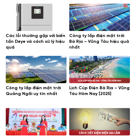
lượng mặt trời
điện năng lượng mặt trời mái nhà
Các lỗi thường gặp với biến
Công ty lắp điện mặt trời
tần Deye và cách xử lý hiệu
Bà Rịa – Vũng Tàu hiệu quả
quả
nhất
Công ty lắp điện mặt trời
Lịch Cúp Điện Bà Rịa – Vũng
Quảng Ngãi uy tín nhất
Tàu Hôm Nay [2025]