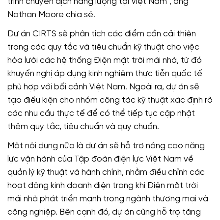
trình chuyển dịch năng lượng tại Việt Nam”, ông
Nathan Moore chia sẻ.
Dự án CIRTS sẽ phân tích các điểm cần cải thiện
trong các quy tắc và tiêu chuẩn kỹ thuật cho việc
hòa lưới các hệ thống Điện mặt trời mái nhà, từ đó
khuyến nghị áp dụng kinh nghiệm thực tiễn quốc tế
phù hợp với bối cảnh Việt Nam. Ngoài ra, dự án sẽ
tạo điều kiện cho nhóm công tác kỹ thuật xác định rõ
các nhu cầu thực tế để có thể tiếp tục cập nhật
thêm quy tắc, tiêu chuẩn và quy chuẩn.
Một nội dung nữa là dự án sẽ hỗ trợ nâng cao năng
lực vận hành của Tập đoàn điện lực Việt Nam về
quản lý kỹ thuật và hành chính, nhằm điều chỉnh các
hoạt động kinh doanh điện trong khi Điện mặt trời
mái nhà phát triển mạnh trong ngành thương mại và
công nghiệp. Bên cạnh đó, dự án cũng hỗ trợ tăng