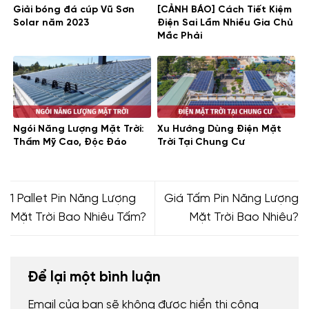
Giải bóng đá cúp Vũ Sơn
[CẢNH BÁO] Cách Tiết Kiệm
Solar năm 2023
Điện Sai Lầm Nhiều Gia Chủ
Mắc Phải
Ngói Năng Lượng Mặt Trời:
Xu Hướng Dùng Điện Mặt
Thẩm Mỹ Cao, Độc Đáo
Trời Tại Chung Cư
1 Pallet Pin Năng Lượng
Giá Tấm Pin Năng Lượng
Mặt Trời Bao Nhiêu Tấm?
Mặt Trời Bao Nhiêu?
Để lại một bình luận
Email của bạn sẽ không được hiển thị công