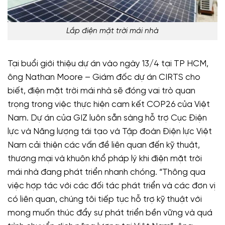
Lắp điện mặt trời mái nhà
Tại buổi giới thiệu dự án vào ngày 13/4 tại TP HCM,
ông Nathan Moore – Giám đốc dự án CIRTS cho
biết, điện mặt trời mái nhà sẽ đóng vai trò quan
trọng trong việc thực hiện cam kết COP26 của Việt
Nam. Dự án của GIZ luôn sẵn sàng hỗ trợ Cục Điện
lực và Năng lượng tái tạo và Tập đoàn Điện lực Việt
Nam cải thiện các vấn đề liên quan đến kỹ thuật,
thương mại và khuôn khổ pháp lý khi điện mặt trời
mái nhà đang phát triển nhanh chóng. “Thông qua
việc hợp tác với các đối tác phát triển và các đơn vị
có liên quan, chúng tôi tiếp tục hỗ trợ kỹ thuật với
mong muốn thúc đẩy sự phát triển bền vững và quá