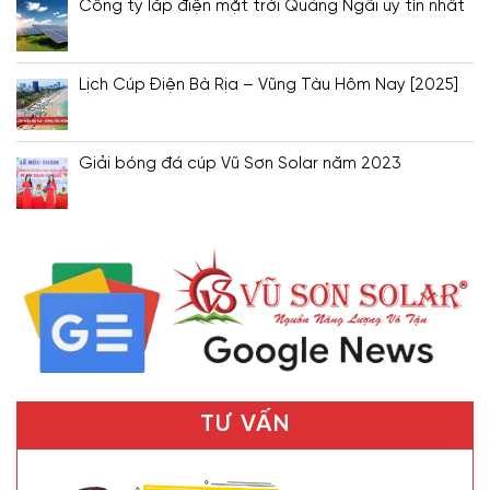
Công ty lắp điện mặt trời Quảng Ngãi uy tín nhất
Lịch Cúp Điện Bà Rịa – Vũng Tàu Hôm Nay [2025]
Giải bóng đá cúp Vũ Sơn Solar năm 2023
TƯ VẤN