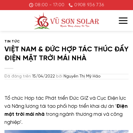
Chuyển
08:00 - 17:00
0908 936 736
đến
nội
dung
TIN TỨC
VIỆT NAM & ĐỨC HỢP TÁC THÚC ĐẨY
ĐIỆN MẶT TRỜI MÁI NHÀ
Đã đăng trên
15/04/2022
bởi
Nguyễn Thị Mỹ Hảo
Tổ chức Hợp tác Phát triển Đức GIZ và Cục Điện lực
và Năng lượng tái tạo phối hợp triển khai dự án ‘
Điện
mặt trời mái nhà
trong ngành thương mại và công
nghiệp’.