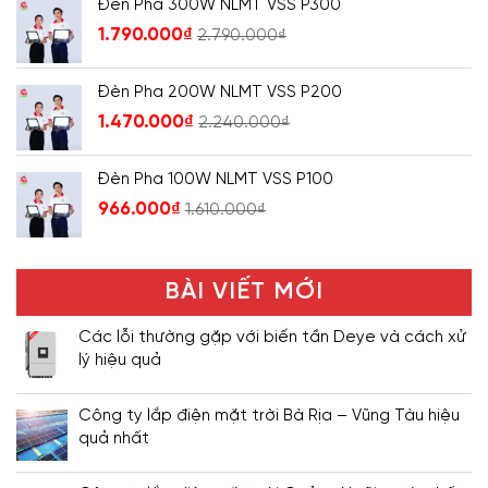
Đèn Pha 300W NLMT VSS P300
1.790.000
₫
2.790.000
₫
Đèn Pha 200W NLMT VSS P200
1.470.000
₫
2.240.000
₫
Đèn Pha 100W NLMT VSS P100
966.000
₫
1.610.000
₫
BÀI VIẾT MỚI
Các lỗi thường gặp với biến tần Deye và cách xử
lý hiệu quả
Công ty lắp điện mặt trời Bà Rịa – Vũng Tàu hiệu
quả nhất