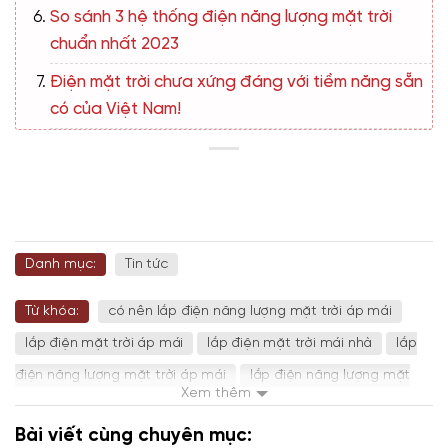
So sánh 3 hệ thống điện năng lượng mặt trời
chuẩn nhất 2023
Điện mặt trời chưa xứng đáng với tiềm năng sẵn
có của Việt Nam!
Danh mục:
Tin tức
Từ khóa:
có nên lắp điện năng lượng mặt trời áp mái
lắp điện mặt trời áp mái
lắp điện mặt trời mái nhà
lắp
điện năng lượng mặt trời áp mái
lắp điện năng lượng mặt
Xem thêm
trời mái nhà
điện mặt trời
điện mặt trời áp mái
điện
Bài viết cùng chuyên mục:
mặt trời cho mái nhà
điện mặt trời mái nhà
điện năng